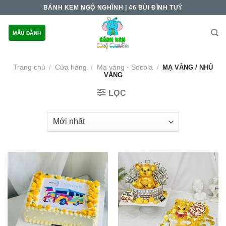
Skip
BÁNH KEM NGỘ NGHĨNH | 46 BÙI ĐÌNH TUÝ
to
content
MẪU BÁNH
Trang chủ
Cửa hàng
Mạ vàng - Socola
/
/
/
MẠ VÀNG / NHỦ
VÀNG
LỌC