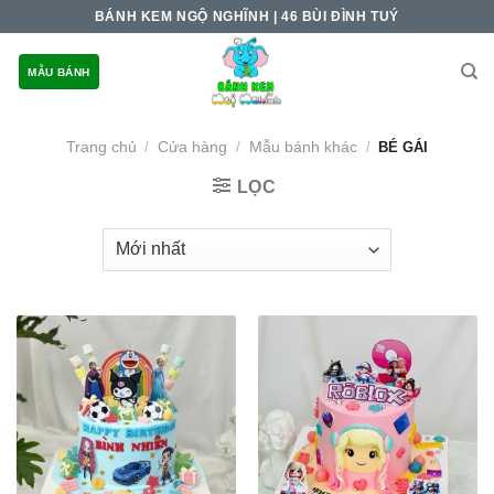
Skip
BÁNH KEM NGỘ NGHĨNH | 46 BÙI ĐÌNH TUÝ
to
content
MẪU BÁNH
Trang chủ
Cửa hàng
Mẫu bánh khác
/
/
/
BÉ GÁI
LỌC