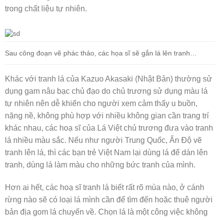
trong chất liệu tự nhiên.
Sau công đoạn vẽ phác thảo, các họa sĩ sẽ gắn lá lên tranh…
Khác với tranh lá của Kazuo Akasaki (Nhật Bản) thường sử
dụng gam nâu bạc chủ đạo do chủ trương sử dụng màu lá
tự nhiên nên dễ khiến cho người xem cảm thấy u buồn,
nặng nề, không phù hợp với nhiều không gian cần trang trí
khác nhau, các hoạ sĩ của Lá Việt chủ trương đưa vào tranh
lá nhiều màu sắc. Nếu như người Trung Quốc, Ấn Độ vẽ
tranh lên lá, thì các bạn trẻ Việt Nam lại dùng lá để dán lên
tranh, dùng lá làm màu cho những bức tranh của mình.
Hơn ai hết, các hoạ sĩ tranh lá biết rất rõ mùa nào, ở cánh
rừng nào sẽ có loại lá mình cần để tìm đến hoặc thuê người
bản địa gom lá chuyển về. Chọn lá là một công việc không