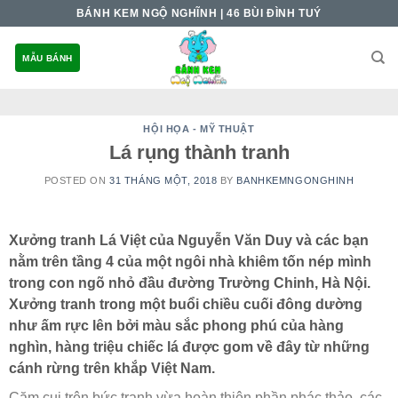
Skip
BÁNH KEM NGỘ NGHĨNH | 46 BÙI ĐÌNH TUÝ
to
content
MẪU BÁNH
HỘI HỌA - MỸ THUẬT
Lá rụng thành tranh
POSTED ON
31 THÁNG MỘT, 2018
BY
BANHKEMNGONGHINH
Xưởng tranh Lá Việt của Nguyễn Văn Duy và các bạn
nằm trên tầng 4 của một ngôi nhà khiêm tốn nép mình
trong con ngõ nhỏ đầu đường Trường Chinh, Hà Nội.
Xưởng tranh trong một buổi chiều cuối đông dường
như ấm rực lên bởi màu sắc phong phú của hàng
nghìn, hàng triệu chiếc lá được gom về đây từ những
cánh rừng trên khắp Việt Nam.
Cặm cụi trên bức tranh vừa hoàn thiện phần phác thảo, các