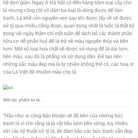
hề đơn giản. Ngay ở Hà Nội có đến hàng trăm loại cây cho
lá nhưng cũng chỉ có dăm ba loại lá dùng được để làm
tranh. Lá khô còn nguyên vẹn sau khi được lấy về sẽ được
xử lý qua nhiều công đoạn, quan trọng nhất là luộc lá thật kỹ
trong vài ngày thậm chí một tuần để tách bỏ các thành phần
hữu cơ dễ phân huỷ để lá trở về màu nguyên thủy và bền
hơn. Một số loại hoá chất sẽ được sử dụng để lá dai hơn,
bền màu, sau đó là phẳng và sử dụng dần. Để tạo nên
những sắc màu đẹp mà lá tự nhiên không thể có, các hoạ sĩ
của Lá Việt đã nhuộm màu cho lá.
Một tác phẩm từ lá…
“Hầu như ai cũng băn khoăn về độ bền của những bức
tranh lá vì cho rằng lá là vật liệu kém bền vững, tuy nhiên,
với các kỹ thuật xử lý lá, tôi đảm bảo các bức tranh vẫn đẹp