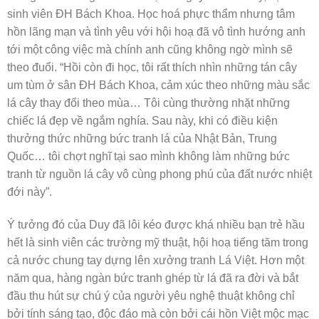
sinh viên ĐH Bách Khoa. Học hoá phực thẩm nhưng tâm
hồn lãng mạn và tình yêu với hội hoạ đã vô tình hướng anh
tới một công việc mà chính anh cũng không ngờ mình sẽ
theo đuổi. “Hồi còn đi học, tôi rất thích nhìn những tán cây
um tùm ở sân ĐH Bách Khoa, cảm xúc theo những màu sắc
lá cây thay đổi theo mùa… Tôi cùng thường nhặt những
chiếc lá đẹp về ngắm nghía. Sau này, khi có điều kiện
thưởng thức những bức tranh lá của Nhật Bản, Trung
Quốc… tôi chợt nghĩ tại sao mình không làm những bức
tranh từ nguồn lá cây vô cùng phong phú của đất nước nhiệt
đới này”.
Ý tưởng đó của Duy đã lôi kéo được khá nhiều bạn trẻ hầu
hết là sinh viên các trường mỹ thuật, hội hoạ tiếng tăm trong
cả nước chung tay dựng lên xưởng tranh Lá Việt. Hơn một
năm qua, hàng ngàn bức tranh ghép từ lá đã ra đời và bắt
đầu thu hút sự chú ý của người yêu nghệ thuật không chỉ
bởi tính sáng tạo, độc đáo mà còn bởi cái hồn Việt mộc mạc