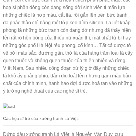
hoạ sĩ phần đông còn đang sống đời sinh viên tỉ mẩn lựa
những chiếc lá hợp màu, cắt tỉa, rồi gắn lên trên bức tranh
đã phác thảo chì bằng một lớp keo dính silicon. La liệt khắp
phòng là những bức tranh còn dang dở nhưng đã thấy hiện
lên rất rõ hồn bóng của thiếu nữ xuân thì, mặt phật từ bi hay
những góc phố Hà Nội rêu phong, cổ kính… Tất cả được tô
vẽ bởi màu sắc, đường gân, thớ lá của hàng trăm loại lá cây
quen thuộc và không quen thuộc của thiên nhiên và rừng
Việt Nam. Sau nhiều công đoạn xử lý giờ đây những chiếc
lá khô ấy phẳng phiu, đằm dịu toát lên những gam màu bản
chất của chính mình, hanh hao đợi được hoà tan vào những
ý tưởng nghệ thuật của các nghệ sĩ trẻ.
Các họa sĩ trẻ của xưởng tranh Lá Việt.
Đứng đầu xưởng tranh Lá Việt là Nguyễn Văn Duy, cựu