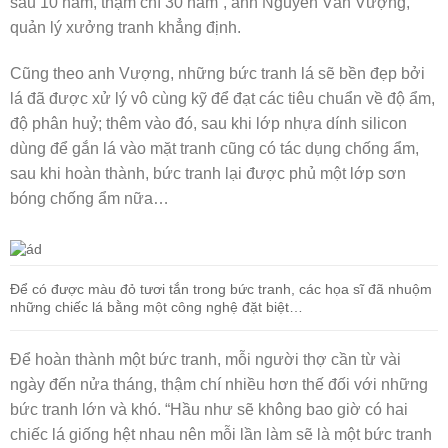
sau 10 năm, thậm chí 30 năm”, anh Nguyễn Văn Vượng,
quản lý xưởng tranh khẳng định.
Cũng theo anh Vượng, những bức tranh lá sẽ bền đẹp bởi
lá đã được xử lý vô cùng kỹ để đạt các tiêu chuẩn về độ ẩm,
độ phân huỷ; thêm vào đó, sau khi lớp nhựa dính silicon
dùng để gắn lá vào mặt tranh cũng có tác dụng chống ẩm,
sau khi hoàn thành, bức tranh lại được phủ một lớp sơn
bóng chống ẩm nữa…
Để có được màu đỏ tươi tắn trong bức tranh, các họa sĩ đã nhuộm
những chiếc lá bằng một công nghệ đặt biệt…
Để hoàn thành một bức tranh, mỗi người thợ cần từ vài
ngày đến nửa tháng, thậm chí nhiều hơn thế đối với những
bức tranh lớn và khó. “Hầu như sẽ không bao giờ có hai
chiếc lá giống hệt nhau nên mỗi lần làm sẽ là một bức tranh