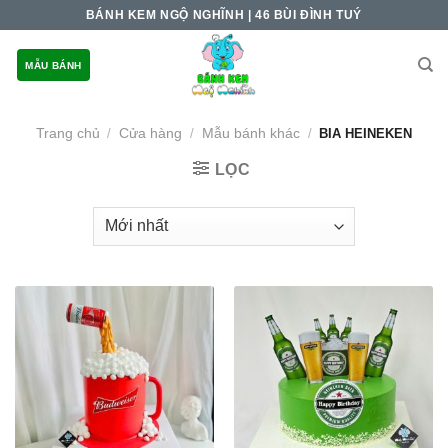
Skip
BÁNH KEM NGỘ NGHĨNH | 46 BÙI ĐÌNH TUÝ
to
content
MẪU BÁNH
Trang chủ
Cửa hàng
Mẫu bánh khác
/
/
/
BIA HEINEKEN
LỌC