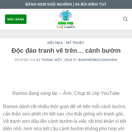
Skip
BÁNH KEM NGỘ NGHĨNH | 46 BÙI ĐÌNH TUÝ
to
content
MẪU BÁNH
HỘI HỌA - MỸ THUẬT
Độc đáo tranh vẽ trên… cánh bướm
POSTED ON
31 THÁNG MỘT, 2018
BY
BANHKEMNGONGHINH
Ramos đang sáng tác – Ảnh: Chụp từ clip YouTube
Ramos dành rất nhiều thời gian để vẽ trên mỗi cánh bướm,
cẩn thận sơn phết chi tiết sao cho thật giống với tranh gốc.
Vẽ tranh sơn dầu lên cánh bướm là việc rất khó khăn vì tiết
diện nhỏ, hơn nữa kết cấu cánh bướm không phù hợp với