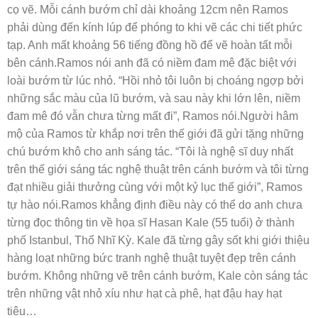
cọ vẽ. Mỗi cánh bướm chỉ dài khoảng 12cm nên Ramos
phải dùng đến kính lúp để phóng to khi vẽ các chi tiết phức
tạp. Anh mất khoảng 56 tiếng đồng hồ để vẽ hoàn tất mỗi
bên cánh.Ramos nói anh đã có niềm đam mê đặc biệt với
loài bướm từ lúc nhỏ. “Hồi nhỏ tôi luôn bị choáng ngợp bởi
những sắc màu của lũ bướm, và sau này khi lớn lên, niềm
đam mê đó vẫn chưa từng mất đi”, Ramos nói.Người hâm
mộ của Ramos từ khắp nơi trên thế giới đã gửi tặng những
chú bướm khô cho anh sáng tác. “Tôi là nghệ sĩ duy nhất
trên thế giới sáng tác nghệ thuật trên cánh bướm và tôi từng
đạt nhiều giải thưởng cùng với một kỷ lục thế giới”, Ramos
tự hào nói.Ramos khẳng định điều này có thể do anh chưa
từng đọc thông tin về họa sĩ Hasan Kale (55 tuổi) ở thành
phố Istanbul, Thổ Nhĩ Kỳ. Kale đã từng gây sốt khi giới thiệu
hàng loạt những bức tranh nghệ thuật tuyệt đẹp trên cánh
bướm. Không những vẽ trên cánh bướm, Kale còn sáng tác
trên những vật nhỏ xíu như hạt cà phê, hạt đậu hay hạt
tiêu…