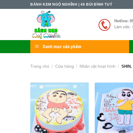
Skip
BÁNH KEM NGỘ NGHĨNH | 46 BÙI ĐÌNH TUÝ
to
content
Hotline: 0
Làm việc: 
Danh mục sản phẩm
Trang chủ
Cửa hàng
Nhân vật hoạt hình
/
/
/
SHIN,