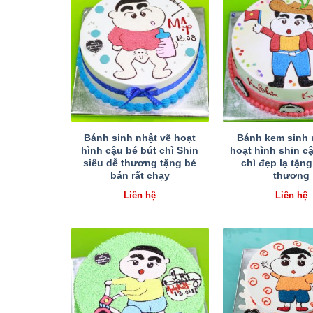
Bánh sinh nhật vẽ hoạt
Bánh kem sinh 
hình cậu bé bút chì Shin
hoạt hình shin c
siêu dễ thương tặng bé
chì đẹp lạ tặn
bán rất chạy
thương
Liên hệ
Liên hệ