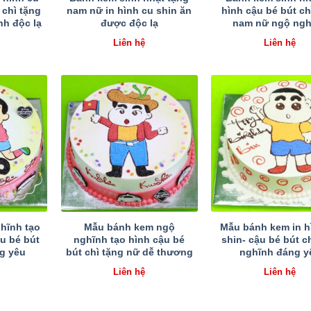
 chì tặng
nam nữ in hình cu shin ăn
hình cậu bé bút ch
h độc lạ
được độc lạ
nam nữ ngộ ngh
Liên hệ
Liên hệ
hĩnh tạo
Mẫu bánh kem ngộ
Mẫu bánh kem in h
ậu bé bút
nghĩnh tạo hình cậu bé
shin- cậu bé bút c
ng yêu
bút chì tặng nữ dễ thương
nghĩnh đáng y
Liên hệ
Liên hệ