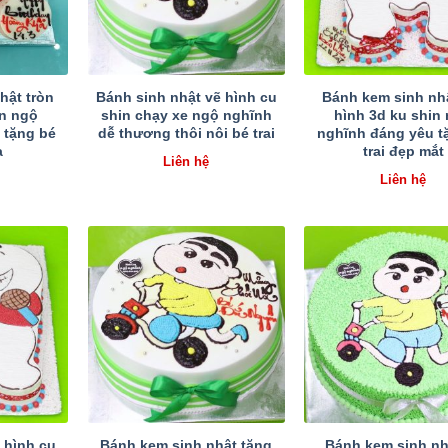
hật tròn
Bánh sinh nhật vẽ hình cu
Bánh kem sinh nhậ
in ngộ
shin chạy xe ngộ nghĩnh
hình 3d ku shin
 tặng bé
dễ thương thôi nôi bé trai
nghĩnh đáng yêu t
ạ
trai đẹp mắt
Liên hệ
Liên hệ
 hình cu
Bánh kem sinh nhật tặng
Bánh kem sinh nh