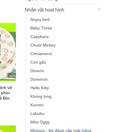
Nhân vật hoạt hình
Angry bird
Baby Three
Capybara
Chuột Mickey
Cinnamorol
Con gấu
Doremi
Doremon
ĩnh vẽ
Hello Kitty
 shin
Khủng long
é Bin
Kuromi
Labubu
Mèo Oggy
Minions - Kẻ đánh cắp mặt trăng