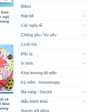
Bikini
 hình
Búp bê
in ngộ
 mừng
Các ngày lễ
Chồng yêu / Vợ yêu
Cưới hỏi
Độc lạ
In hình
Khai trương tất niên
Kỷ niệm - Anniversary
Mạ vàng - Socola
ật vẽ
Mẫu bánh khác
ì Shin
hương
Người nổi tiếng