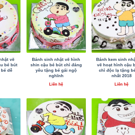
nhật vẽ
Bánh sinh nhật vẽ hình
Bánh kem sinh nhậ
ậu bé bút
shin cậu bé bút chì đáng
vẽ hoạt hình cậu 
g bé dễ
yêu tặng bé gái ngộ
chì độc lạ tặng b
nghĩnh
nhất 2018
Liên hệ
Liên hệ