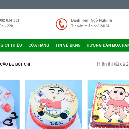
982 834 331
Bánh Kem Ngộ Nghĩnh
8h - 22h
Tư vấn miễn phí 24/24
GIỚI THIỆU
CỬA HÀNG
TIN VỀ BKNN
HƯỚNG DẪN MUA HÀ
Hiển thị tất cả 
 CẬU BÉ BÚT CHÌ