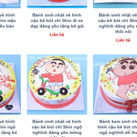
vẽ hình
Bánh sinh nhật vẽ hình
Bánh sinh nhật vẽ
Shin mặc
cậu bé bút chì Shin đi xe
cậu bé bút chì Sh
êu bán
đạp đáng yêu tặng bé gái
nghĩnh đáng yêu
thôi nôi
Liên hệ
Liên hệ
vẽ hình
Bánh sinh nhật vẽ hình
Bánh kem sinh nh
Shin ngộ
cậu bé bút chì Shin ngộ
hình cậu bé bút ch
 tặng bé
nghĩnh đáng yêu mừng
ngộ nghĩnh dễ t