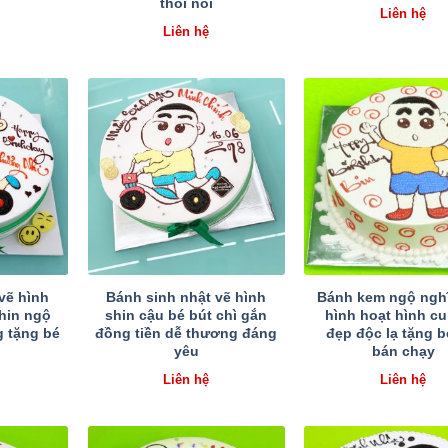
thôi nôi
Liên hệ
Liên hệ
vẽ hình
Bánh sinh nhật vẽ hình
Bánh kem ngộ ngh
Shin ngộ
shin cậu bé bút chì gắn
hình hoạt hình cu
 tặng bé
đồng tiền dễ thương đáng
đẹp độc lạ tặng b
yêu
bán chạy
Liên hệ
Liên hệ