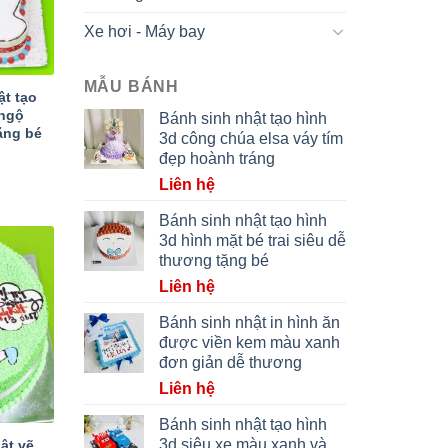
Xe hơi - Máy bay
MẪU BÁNH
t tạo
 ngộ
Bánh sinh nhật tạo hình
ặng bé
3d công chúa elsa váy tím
đẹp hoành tráng
Liên hệ
Bánh sinh nhật tạo hình
3d hình mặt bé trai siêu dễ
thương tặng bé
Liên hệ
Bánh sinh nhật in hình ăn
được viền kem màu xanh
đơn giản dễ thương
Liên hệ
Bánh sinh nhật tạo hình
3d siêu xe màu xanh và
ật vẽ