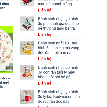
ì tặng
màu đỏ hoành tráng
ĩnh
Liên hệ
Bánh sinh nhật tạo hình
3d phi hành gia độc đáo
dễ thương tặng bé trai
Liên hệ
Bánh sinh nhật 18+ tạo
hình 3d con ciu mạ vàng
độc đáo troll bạn nam
Liên hệ
Bánh sinh nhật tạo hình
3d con rắn tuổi tỵ màu
hồng thôi nôi bé gái
ình cu
hì ngộ
Liên hệ
êu
Bánh sinh nhật tạo hình
3d ly bia Budweiser màu
đỏ rót tràn độc đáo