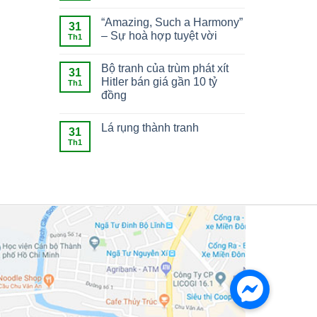
“Amazing, Such a Harmony”
31
– Sự hoà hợp tuyệt vời
Th1
Bộ tranh của trùm phát xít
31
Hitler bán giá gần 10 tỷ
Th1
đồng
Lá rụng thành tranh
31
Th1