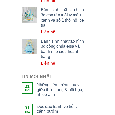
Liên hệ
Bánh sinh nhật tạo hình
3d con rắn tuổi tỵ màu
xanh và số 1 thôi nôi bé
trai
Liên hệ
Bánh sinh nhật tạo hình
3d công chúa elsa và
bánh nhỏ siêu hoành
tráng
Liên hệ
TIN MỚI NHẤT
Những liên tưởng thú vị
31
giữa thời trang & hội họa,
Th1
nhiếp ảnh
Độc đáo tranh vẽ trên…
31
cánh bướm
Th1