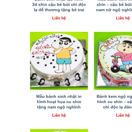
3d shin cậu bé bút chì độc
shin – cậu bé bút
lạ dễ thương tặng bé trai
nam nữ ngộ nghĩn
Liên hệ
Liên hệ
Mẫu bánh sinh nhật in
Bánh kem ngộ ng
hình hoạt họa cu shin
hình cu shin – c
tặng nam ngộ nghĩnh
chì độc lạ đá
Liên hệ
Liên hệ