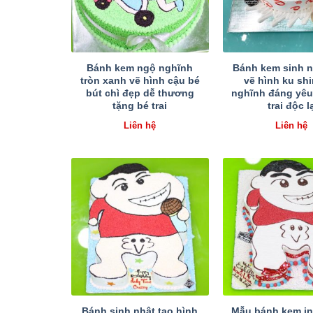
Bánh kem ngộ nghĩnh
Bánh kem sinh n
tròn xanh vẽ hình cậu bé
vẽ hình ku sh
bút chì đẹp dễ thương
nghĩnh đáng yêu
tặng bé trai
trai độc l
Liên hệ
Liên hệ
Bánh sinh nhật tạo hình
Mẫu bánh kem in