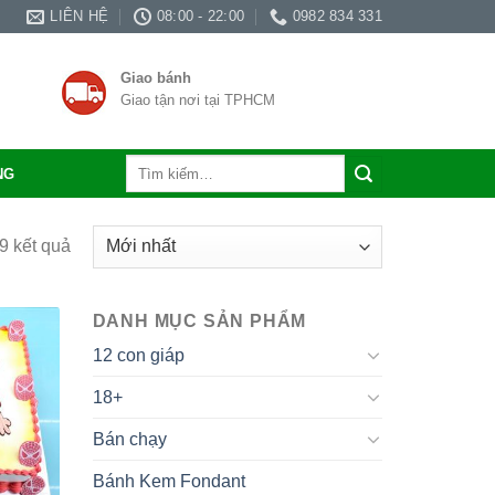
LIÊN HỆ
08:00 - 22:00
0982 834 331
Giao bánh
Giao tận nơi tại TPHCM
Tìm
NG
kiếm:
29 kết quả
DANH MỤC SẢN PHẨM
12 con giáp
18+
Bán chạy
Bánh Kem Fondant