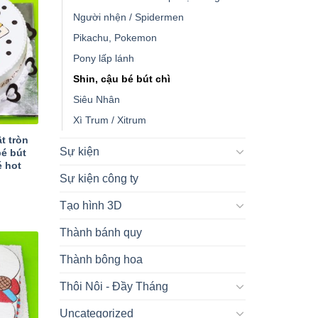
Người nhện / Spidermen
Pikachu, Pokemon
Pony lấp lánh
Shin, cậu bé bút chì
Siêu Nhân
Xì Trum / Xitrum
t tròn
Sự kiện
bé bút
é hot
Sự kiện công ty
Tạo hình 3D
Thành bánh quy
Thành bông hoa
Thôi Nôi - Đầy Tháng
Uncategorized