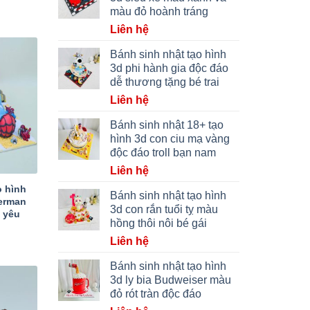
màu đỏ hoành tráng
Liên hệ
Bánh sinh nhật tạo hình
3d phi hành gia độc đáo
dễ thương tặng bé trai
Liên hệ
Bánh sinh nhật 18+ tạo
hình 3d con ciu mạ vàng
độc đáo troll bạn nam
Liên hệ
o hình
Bánh sinh nhật tạo hình
derman
3d con rắn tuổi tỵ màu
 yêu
hồng thôi nôi bé gái
Liên hệ
Bánh sinh nhật tạo hình
3d ly bia Budweiser màu
đỏ rót tràn độc đáo