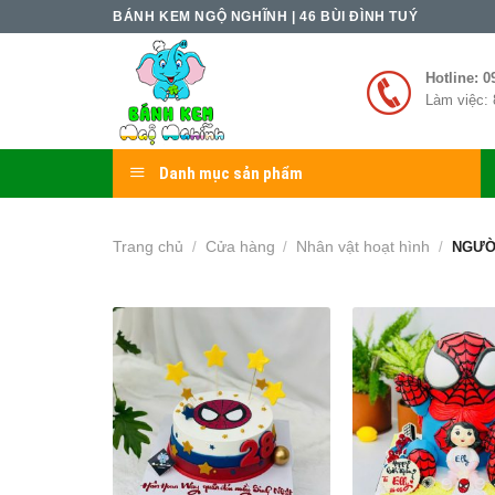
Skip
BÁNH KEM NGỘ NGHĨNH | 46 BÙI ĐÌNH TUÝ
to
content
Hotline: 0
Làm việc: 
Danh mục sản phẩm
Trang chủ
Cửa hàng
Nhân vật hoạt hình
/
/
/
NGƯỜI