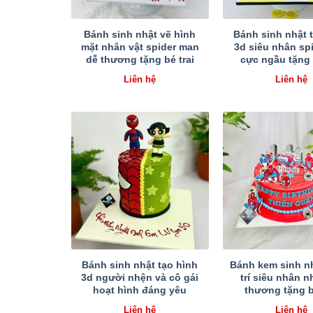
Bánh sinh nhật vẽ hình
Bánh sinh nhật 
mặt nhân vật spider man
3d siêu nhân sp
dễ thương tặng bé trai
cực ngầu tặng 
Liên hệ
Liên hệ
Bánh sinh nhật tạo hình
Bánh kem sinh nh
3d người nhện và cô gái
trí siêu nhân 
hoạt hình đáng yêu
thương tặng b
Liên hệ
Liên hệ