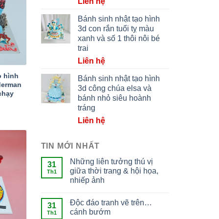
Liên hệ
Bánh sinh nhật tạo hình
3d con rắn tuổi tỵ màu
xanh và số 1 thôi nôi bé
trai
Liên hệ
o hình
Bánh sinh nhật tạo hình
derman
3d công chúa elsa và
chạy
bánh nhỏ siêu hoành
tráng
Liên hệ
TIN MỚI NHẤT
Những liên tưởng thú vị
31
giữa thời trang & hội họa,
Th1
nhiếp ảnh
Độc đáo tranh vẽ trên…
31
cánh bướm
Th1