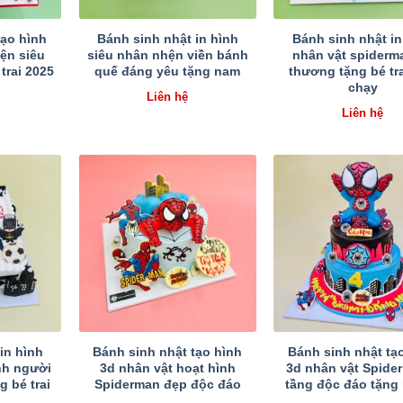
tạo hình
Bánh sinh nhật in hình
Bánh sinh nhật in
ện siêu
siêu nhân nhện viền bánh
nhân vật spiderm
trai 2025
quế đáng yêu tặng nam
thương tặng bé tr
chạy
Liên hệ
Liên hệ
in hình
Bánh sinh nhật tạo hình
Bánh sinh nhật tạ
nh người
3d nhân vật hoạt hình
3d nhân vật Spide
g bé trai
Spiderman đẹp độc đáo
tầng độc đáo tặng 