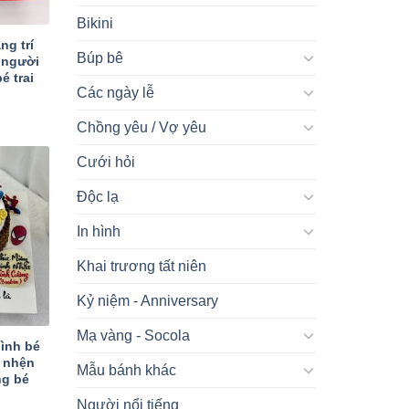
Bikini
ng trí
Búp bê
 người
é trai
Các ngày lễ
Chồng yêu / Vợ yêu
Cưới hỏi
Độc lạ
In hình
Khai trương tất niên
Kỷ niệm - Anniversary
Mạ vàng - Socola
hình bé
i nhện
Mẫu bánh khác
ng bé
Người nổi tiếng