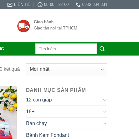
LIÊN HỆ
08:00 - 22:00
0982 834 331
Giao bánh
Giao tận nơi tại TPHCM
Tìm
NG
kiếm:
0 kết quả
DANH MỤC SẢN PHẨM
12 con giáp
18+
Bán chạy
Bánh Kem Fondant