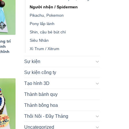
Người nhện / Spidermen
Pikachu, Pokemon
Pony lấp lánh
Shin, cậu bé bút chì
Siêu Nhân
ng trí
ình
Xì Trum / Xitrum
ghĩnh
Sự kiện
Sự kiện công ty
Tạo hình 3D
Thành bánh quy
Thành bông hoa
Thôi Nôi - Đầy Tháng
Uncategorized