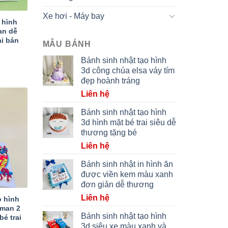
Xe hơi - Máy bay
 hình
an dễ
ai bán
MẪU BÁNH
Bánh sinh nhật tạo hình
3d công chúa elsa váy tím
đẹp hoành tráng
Liên hệ
Bánh sinh nhật tạo hình
3d hình mặt bé trai siêu dễ
thương tặng bé
Liên hệ
Bánh sinh nhật in hình ăn
được viền kem màu xanh
đơn giản dễ thương
Liên hệ
o hình
rman 2
Bánh sinh nhật tạo hình
bé trai
3d siêu xe màu xanh và