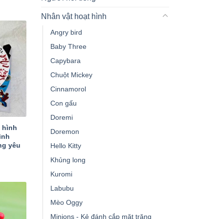
Nhân vật hoạt hình
Angry bird
Baby Three
Capybara
Chuột Mickey
Cinnamorol
Con gấu
Doremi
 hình
Doremon
ình
ng yêu
Hello Kitty
Khủng long
Kuromi
Labubu
Mèo Oggy
Minions - Kẻ đánh cắp mặt trăng