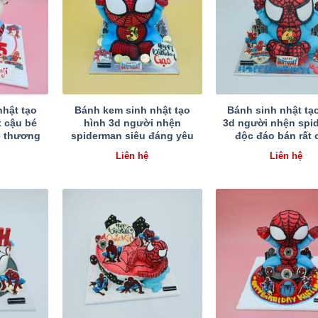
hật tạo
Bánh kem sinh nhật tạo
Bánh sinh nhật tạ
 cậu bé
hình 3d người nhện
3d người nhện spi
ễ thương
spiderman siêu đáng yêu
độc đáo bán rất 
Liên hệ
Liên hệ