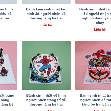
tạo hình
Bánh kem sinh nhật tạo
Bánh sinh nhật tạ
siêu dễ
hình 3d người nhện dễ
3d người nhện 
é trai
thương tặng bé trai
nghĩnh đáng yêu
chạy
Liên hệ
Liên hệ
ật trang
Bánh sinh nhật vẽ hình
Bánh sinh nhật tra
n bằng
người nhện trang trí dễ
người nhện dễ t
 tặng bé
thương tặng bé trai
tặng bé trai bán 