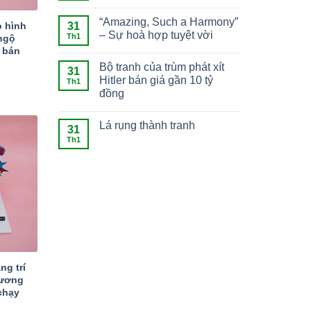
“Amazing, Such a Harmony”
31
o hình
– Sự hoà hợp tuyệt vời
Th1
ngộ
 bán
Bộ tranh của trùm phát xít
31
Hitler bán giá gần 10 tỷ
Th1
đồng
Lá rụng thành tranh
31
Th1
ng trí
hương
chạy