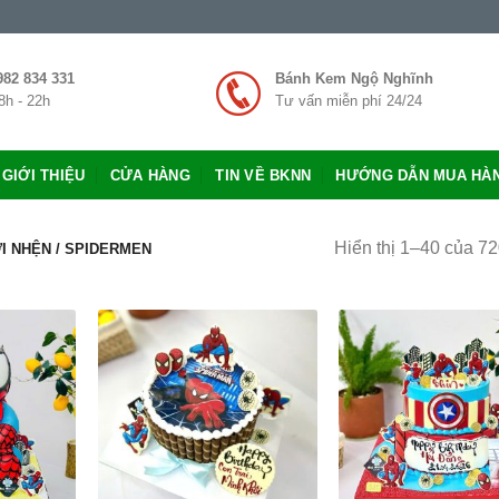
982 834 331
Bánh Kem Ngộ Nghĩnh
8h - 22h
Tư vấn miễn phí 24/24
GIỚI THIỆU
CỬA HÀNG
TIN VỀ BKNN
HƯỚNG DẪN MUA HÀ
Hiển thị 1–40 của 72
 NHỆN / SPIDERMEN