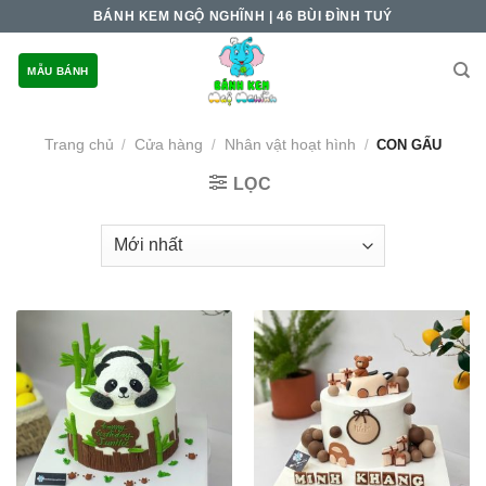
Skip
BÁNH KEM NGỘ NGHĨNH | 46 BÙI ĐÌNH TUÝ
to
content
MẪU BÁNH
Trang chủ
Cửa hàng
Nhân vật hoạt hình
/
/
/
CON GẤU
LỌC