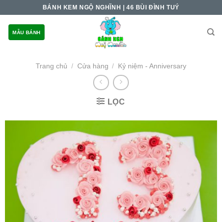
Skip
BÁNH KEM NGỘ NGHĨNH | 46 BÙI ĐÌNH TUÝ
to
content
MẪU BÁNH
Trang chủ
Cửa hàng
Kỷ niệm - Anniversary
/
/
LỌC