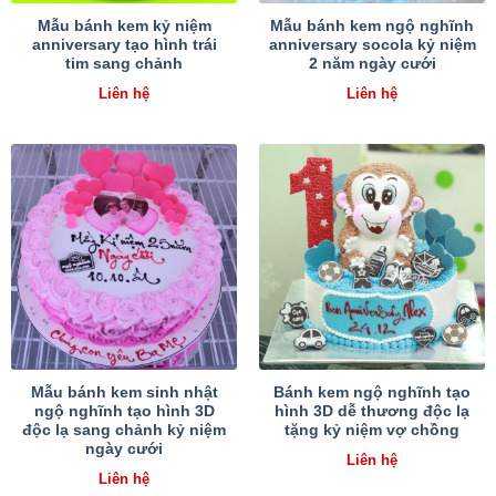
Mẫu bánh kem kỷ niệm
Mẫu bánh kem ngộ nghĩnh
anniversary tạo hình trái
anniversary socola kỷ niệm
tim sang chảnh
2 năm ngày cưới
Liên hệ
Liên hệ
Mẫu bánh kem sinh nhật
Bánh kem ngộ nghĩnh tạo
ngộ nghĩnh tạo hình 3D
hình 3D dễ thương độc lạ
độc lạ sang chảnh kỷ niệm
tặng kỷ niệm vợ chồng
ngày cưới
Liên hệ
Liên hệ