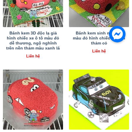
Bánh kem 3D độc lạ giả
Bánh kem sinh nhật 3D
hình chiếc xe ô tô màu đỏ
màu đỏ hình chiếc xe trên
dễ thương, ngộ nghĩnh
thảm cỏ
trên nền thảm màu xanh lá
Liên hệ
Liên hệ