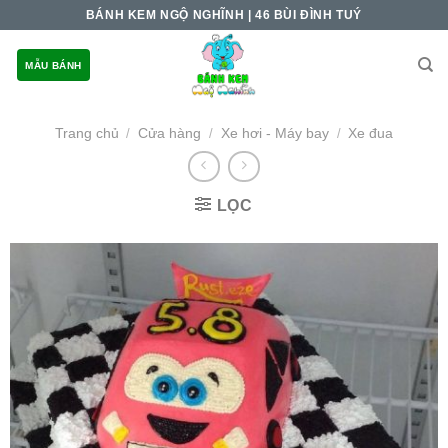
Skip
BÁNH KEM NGỘ NGHĨNH | 46 BÙI ĐÌNH TUÝ
to
content
MẪU BÁNH
Trang chủ
Cửa hàng
Xe hơi - Máy bay
Xe đua
/
/
/
LỌC