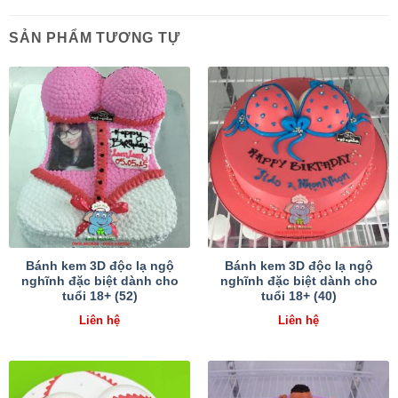
SẢN PHẨM TƯƠNG TỰ
Bánh kem 3D độc lạ ngộ
Bánh kem 3D độc lạ ngộ
nghĩnh đặc biệt dành cho
nghĩnh đặc biệt dành cho
tuổi 18+ (52)
tuổi 18+ (40)
Liên hệ
Liên hệ