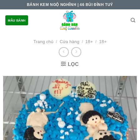
Skip
BÁNH KEM NGỘ NGHĨNH | 46 BÙI ĐÌNH TUÝ
to
content
MẪU BÁNH
Trang chủ
Cửa hàng
18+
18+
/
/
/
LỌC