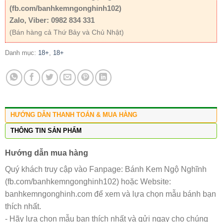
(fb.com/banhkemngonghinh102)
Zalo, Viber: 0982 834 331
(Bán hàng cả Thứ Bảy và Chủ Nhật)
Danh mục:
18+
,
18+
HƯỚNG DẪN THANH TOÁN & MUA HÀNG
THÔNG TIN SẢN PHẨM
Hướng dẫn mua hàng
Quý khách truy cập vào Fanpage: Bánh Kem Ngộ Nghĩnh
(fb.com/banhkemngonghinh102) hoặc Website:
banhkemngonghinh.com để xem và lựa chọn mẫu bánh bạn
thích nhất.
- Hãy lựa chọn mẫu bạn thích nhất và gửi ngay cho chúng