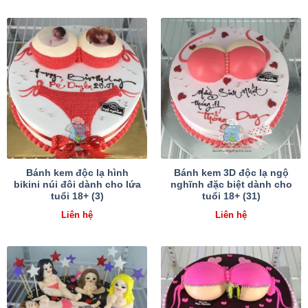
Bánh kem độc lạ hình
Bánh kem 3D độc lạ ngộ
bikini núi đôi dành cho lứa
nghĩnh đặc biệt dành cho
tuổi 18+ (3)
tuổi 18+ (31)
Liên hệ
Liên hệ