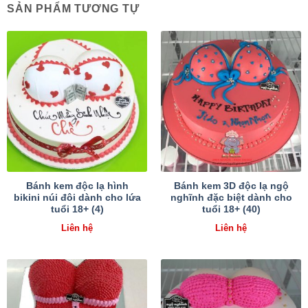
SẢN PHẨM TƯƠNG TỰ
Bánh kem độc lạ hình
Bánh kem 3D độc lạ ngộ
bikini núi đôi dành cho lứa
nghĩnh đặc biệt dành cho
tuổi 18+ (4)
tuổi 18+ (40)
Liên hệ
Liên hệ