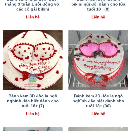
tháng 9 tuần 1 sôi động với
bikini núi đôi dành cho lứa
các cô gái bikini
tuổi 18+ (8)
Liên hệ
Liên hệ
Bánh kem 3D độc lạ ngộ
Bánh kem 3D độc lạ ngộ
nghĩnh đặc biệt dành cho
nghĩnh đặc biệt dành cho
tuổi 18+ (7)
tuổi 18+ (36)
Liên hệ
Liên hệ