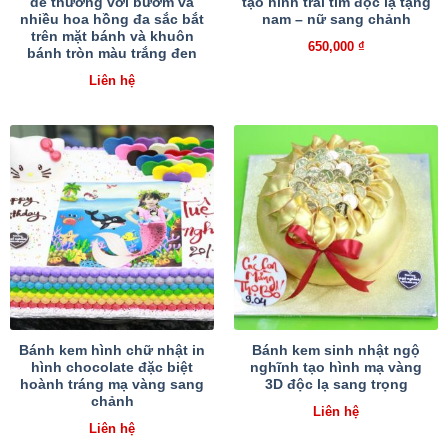
dễ thương với bướm và
tạo hình trái tim độc lạ tặng
nhiều hoa hồng đa sắc bắt
nam – nữ sang chảnh
trên mặt bánh và khuôn
650,000
₫
bánh tròn màu trắng đen
Liên hệ
Bánh kem hình chữ nhật in
Bánh kem sinh nhật ngộ
hình chocolate đặc biệt
nghĩnh tạo hình mạ vàng
hoành tráng mạ vàng sang
3D độc lạ sang trọng
chảnh
Liên hệ
Liên hệ