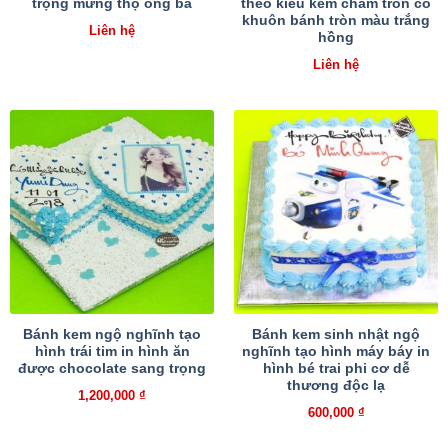
trọng mừng thọ ông bà
theo kiểu kem chấm tròn có
khuôn bánh tròn màu trắng
Liên hệ
hồng
Liên hệ
Bánh kem ngộ nghĩnh tạo
Bánh kem sinh nhật ngộ
hình trái tim in hình ăn
nghĩnh tạo hình máy báy in
được chocolate sang trọng
hình bé trai phi cơ dễ
thương độc lạ
1,200,000
₫
600,000
₫