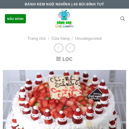
Skip
BÁNH KEM NGỘ NGHĨNH | 46 BÙI ĐÌNH TUÝ
to
content
MẪU BÁNH
Trang chủ
Cửa hàng
Uncategorized
/
/
LỌC