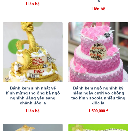
lạ
Liên hệ
Liên hệ
Bánh kem sinh nhật vẽ
Bánh kem ngộ nghĩnh kỷ
hình mừng thọ ông bà ngộ
niệm ngày cưới vợ chồng
nghĩnh đáng yêu sang
tạo hình socola nhiều tầng
chảnh độc lạ
độc lạ
Liên hệ
1,500,000
₫