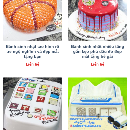
Bánh sinh nhật tạo hình rổ
Bánh sinh nhật nhiều tầng
tre ngộ nghĩnh và đẹp mắt
gắn kẹo phủ dâu đỏ đẹp
tặng bạn
mắt tặng bé gái
Liên hệ
Liên hệ