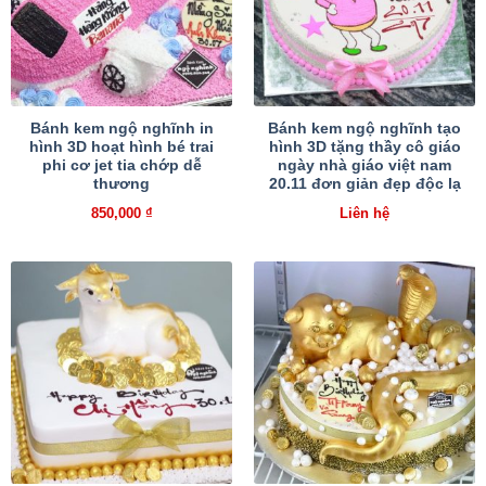
Bánh kem ngộ nghĩnh in
Bánh kem ngộ nghĩnh tạo
hình 3D hoạt hình bé trai
hình 3D tặng thầy cô giáo
phi cơ jet tia chớp dễ
ngày nhà giáo việt nam
thương
20.11 đơn giản đẹp độc lạ
850,000
₫
Liên hệ