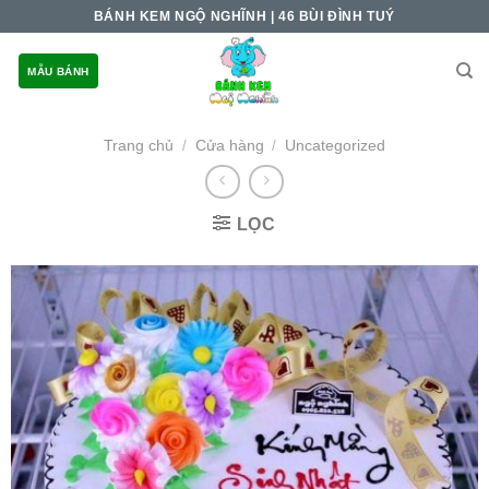
Skip
BÁNH KEM NGỘ NGHĨNH | 46 BÙI ĐÌNH TUÝ
to
content
MẪU BÁNH
Trang chủ
Cửa hàng
Uncategorized
/
/
LỌC