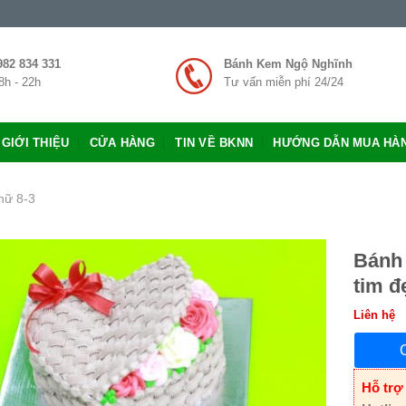
982 834 331
Bánh Kem Ngộ Nghĩnh
8h - 22h
Tư vấn miễn phí 24/24
GIỚI THIỆU
CỬA HÀNG
TIN VỀ BKNN
HƯỚNG DẪN MUA HÀ
nữ 8-3
Bánh 
tim đ
Liên hệ
Hỗ trợ