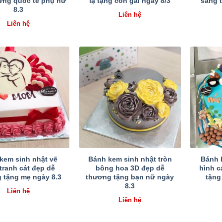
ừng quốc tế phụ nữ
lạ tặng con gái ngày 8/3
sang 
8.3
Liên hệ
Liên hệ
kem sinh nhật vẽ
Bánh kem sinh nhật tròn
Bánh 
tranh cát đẹp dễ
bông hoa 3D đẹp dễ
hình 
 tặng mẹ ngày 8.3
thương tặng bạn nữ ngày
tặng
8.3
Liên hệ
Liên hệ