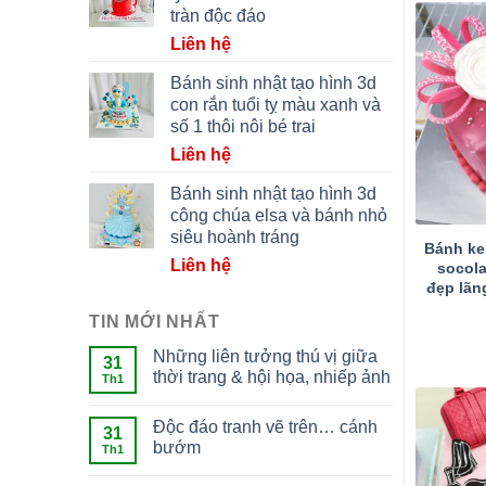
tràn độc đáo
Liên hệ
Bánh sinh nhật tạo hình 3d
con rắn tuổi tỵ màu xanh và
số 1 thôi nôi bé trai
Liên hệ
Bánh sinh nhật tạo hình 3d
công chúa elsa và bánh nhỏ
siêu hoành tráng
Bánh kem
Liên hệ
socol
đẹp lãn
TIN MỚI NHẤT
Những liên tưởng thú vị giữa
31
thời trang & hội họa, nhiếp ảnh
Th1
Độc đáo tranh vẽ trên… cánh
31
bướm
Th1