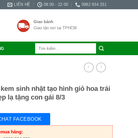
LIÊN HỆ
08:00 - 22:00
0982 834 331
Giao bánh
Giao tận nơi tại TPHCM
Tìm
NG
kiếm:
kem sinh nhật tạo hình giỏ hoa trái
ẹp lạ tặng con gái 8/3
CHAT FACEBOOK
 mua hàng: