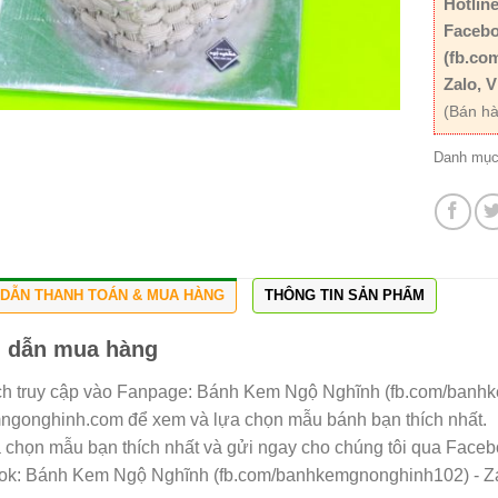
Hotline
Facebo
(fb.co
Zalo, V
(Bán hà
Danh mụ
DẪN THANH TOÁN & MUA HÀNG
THÔNG TIN SẢN PHẨM
 dẫn mua hàng
h truy cập vào Fanpage: Bánh Kem Ngộ Nghĩnh (fb.com/banh
gonghinh.com để xem và lựa chọn mẫu bánh bạn thích nhất.
a chọn mẫu bạn thích nhất và gửi ngay cho chúng tôi qua Facebo
ok: Bánh Kem Ngộ Nghĩnh (fb.com/banhkemgnonghinh102) - Zal