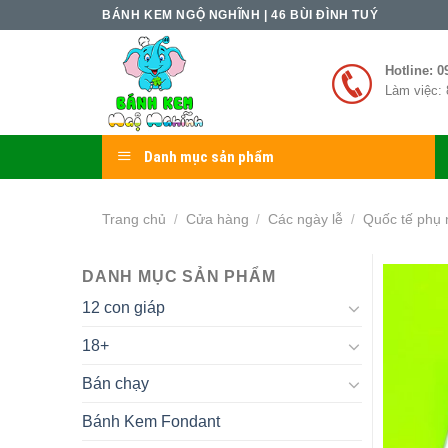
Skip
BÁNH KEM NGỘ NGHĨNH | 46 BÙI ĐÌNH TUÝ
to
content
Hotline: 0
Làm việc: 
Danh mục sản phẩm
Trang chủ
Cửa hàng
Các ngày lễ
Quốc tế phụ 
/
/
/
DANH MỤC SẢN PHẨM
12 con giáp
18+
Bán chạy
Bánh Kem Fondant