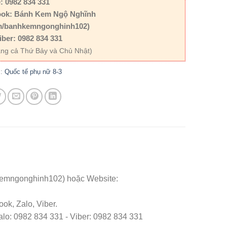
: 0982 834 331
ok: Bánh Kem Ngộ Nghĩnh
m/banhkemngonghinh102)
iber: 0982 834 331
ng cả Thứ Bảy và Chủ Nhật)
c:
Quốc tế phụ nữ 8-3
kemngonghinh102) hoặc Website:
ok, Zalo, Viber.
o: 0982 834 331 - Viber: 0982 834 331