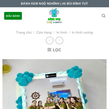
Skip
BÁNH KEM NGỘ NGHĨNH | 46 BÙI ĐÌNH TUÝ
to
content
MẪU BÁNH
Trang chủ
Cửa hàng
In hình
In hình vuông
/
/
/
LỌC