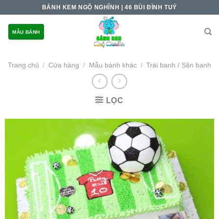
Skip
BÁNH KEM NGỘ NGHĨNH | 46 BÙI ĐÌNH TUÝ
to
content
MẪU BÁNH
Trang chủ
Cửa hàng
Mẫu bánh khác
Trái banh / Sân banh
/
/
/
LỌC