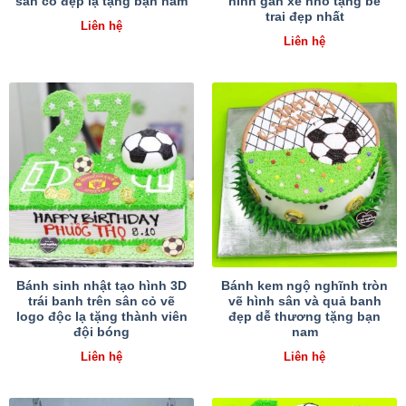
sân cỏ đẹp lạ tặng bạn nam
hình gắn xe nhỏ tặng bé
trai đẹp nhất
Liên hệ
Liên hệ
Bánh sinh nhật tạo hình 3D
Bánh kem ngộ nghĩnh tròn
trái banh trên sân cỏ vẽ
vẽ hình sân và quả banh
logo độc lạ tặng thành viên
đẹp dễ thương tặng bạn
đội bóng
nam
Liên hệ
Liên hệ