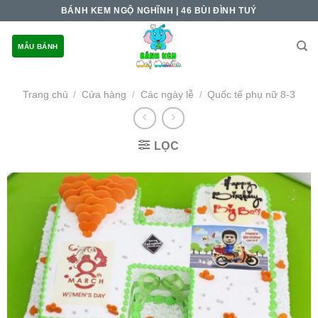
Skip
BÁNH KEM NGỘ NGHĨNH | 46 BÙI ĐÌNH TUÝ
to
content
MẪU BÁNH
Trang chủ
Cửa hàng
Các ngày lễ
Quốc tế phụ nữ 8-3
/
/
/
LỌC