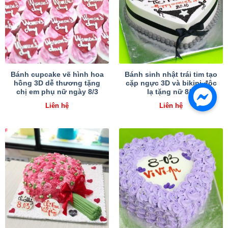
Bánh cupcake vẽ hình hoa
Bánh sinh nhật trái tim tạo
hồng 3D dễ thương tặng
cặp ngực 3D và bikini độc
chị em phụ nữ ngày 8/3
lạ tặng nữ 8/3
Liên hệ
Liên hệ