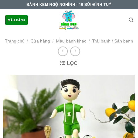
Skip
BÁNH KEM NGỘ NGHĨNH | 46 BÙI ĐÌNH TUÝ
to
content
MẪU BÁNH
Trang chủ
Cửa hàng
Mẫu bánh khác
Trái banh / Sân banh
/
/
/
LỌC