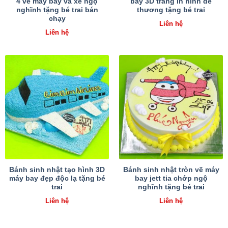
4 vẽ máy bay và xe ngộ
bay 3D trắng in hình dễ
nghĩnh tặng bé trai bán
thương tặng bé trai
chạy
Liên hệ
Liên hệ
Bánh sinh nhật tạo hình 3D
Bánh sinh nhật tròn vẽ máy
máy bay đẹp độc lạ tặng bé
bay jett tia chớp ngộ
trai
nghĩnh tặng bé trai
Liên hệ
Liên hệ