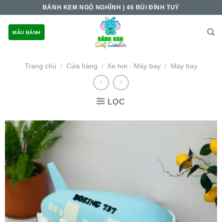
Skip
BÁNH KEM NGỘ NGHĨNH | 46 BÙI ĐÌNH TUÝ
to
content
MẪU BÁNH
Trang chủ
Cửa hàng
Xe hơi - Máy bay
Máy bay
/
/
/
LỌC