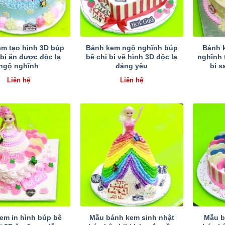
m tạo hình 3D búp
Bánh kem ngộ nghĩnh búp
Bánh 
 bi ăn được độc lạ
bê chi bi vẽ hình 3D độc lạ
nghĩnh 
ngộ nghĩnh
đáng yêu
bi s
Liên hệ
Liên hệ
em in hình búp bê
Mẫu bánh kem sinh nhật
Mẫu b