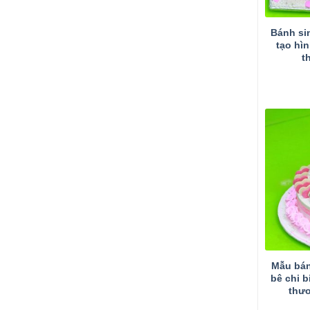
Bánh si
tạo hìn
t
Mẫu bán
bê chi b
thư