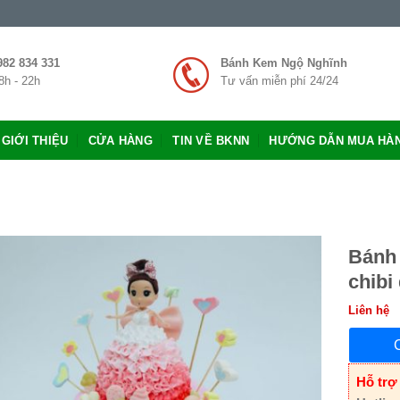
982 834 331
Bánh Kem Ngộ Nghĩnh
8h - 22h
Tư vấn miễn phí 24/24
GIỚI THIỆU
CỬA HÀNG
TIN VỀ BKNN
HƯỚNG DẪN MUA HÀ
Bánh 
chibi
Liên hệ
Hỗ trợ