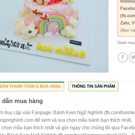
Hotline
Facebo
(fb.co
Zalo, V
(Bán hà
Danh mụ
DẪN THANH TOÁN & MUA HÀNG
THÔNG TIN SẢN PHẨM
 dẫn mua hàng
h truy cập vào Fanpage: Bánh Kem Ngộ Nghĩnh (fb.com/banh
gonghinh.com để xem và lựa chọn mẫu bánh bạn thích nhất.
a chọn mẫu bạn thích nhất và gửi ngay cho chúng tôi qua Facebo