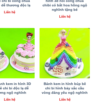
 chi bi công chúa
hình 3d nổi công chúa
 dễ thương độc lạ
chibi có bắt hoa hồng ngộ
nghĩnh tặng bé
Liên hệ
Liên hệ
nh kem in hình 3D
Bánh kem in hình búp bê
ê chi bi độc lạ dễ
chi bi hình bảy sắc cầu
ơng ngộ nghĩnh
vòng đáng yêu ngộ nghĩnh
Liên hệ
Liên hệ