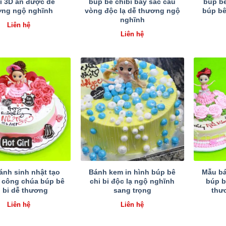
bi 3D ăn được dễ
búp bê chibi bảy sắc cầu
búp bê
ơng ngộ nghĩnh
vòng độc lạ dễ thương ngộ
búp bê
nghĩnh
Liên hệ
Liên hệ
ánh sinh nhật tạo
Bánh kem in hình búp bê
Mẫu bá
 công chúa búp bê
chi bi độc lạ ngộ nghĩnh
búp b
i bi dễ thương
sang trọng
thư
Liên hệ
Liên hệ