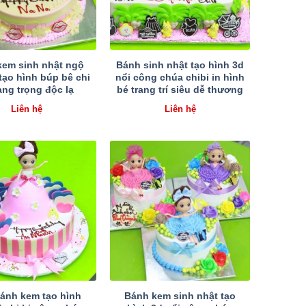
kem sinh nhật ngộ
Bánh sinh nhật tạo hình 3d
tạo hình búp bê chi
nổi công chúa chibi in hình
ang trọng độc lạ
bé trang trí siêu dễ thương
Liên hệ
Liên hệ
ánh kem tạo hình
Bánh kem sinh nhật tạo