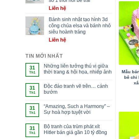
số 1 thôi nôi bé trai
Liên hệ
Bánh sinh nhật tạo hình 3d
công chúa elsa và bánh nhỏ
siêu hoành tráng
Liên hệ
TIN MỚI NHẤT
Những liên tưởng thú vị giữa
31
Mẫu bán
thời trang & hội họa, nhiếp ảnh
Th1
bê chi
xắ
Độc đáo tranh vẽ trên… cánh
31
bướm
Th1
“Amazing, Such a Harmony” –
31
Sự hoà hợp tuyệt vời
Th1
Bộ tranh của trùm phát xít
31
Hitler bán giá gần 10 tỷ đồng
Th1