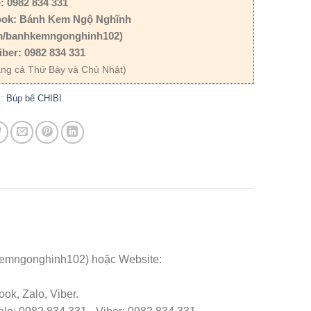
: 0982 834 331
ok: Bánh Kem Ngộ Nghĩnh
m/banhkemngonghinh102)
iber: 0982 834 331
ng cả Thứ Bảy và Chủ Nhật)
c:
Búp bê CHIBI
kemngonghinh102) hoặc Website:
ok, Zalo, Viber.