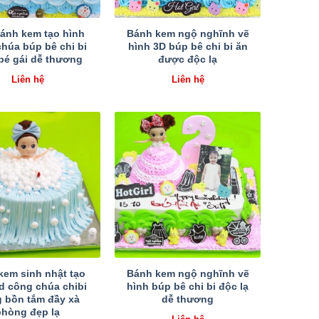
ánh kem tạo hình
Bánh kem ngộ nghĩnh vẽ
húa búp bê chi bi
hình 3D búp bê chi bi ăn
bé gái dễ thương
được độc lạ
Liên hệ
Liên hệ
kem sinh nhật tạo
Bánh kem ngộ nghĩnh vẽ
d công chúa chibi
hình búp bê chi bi độc lạ
g bồn tắm đầy xà
dễ thương
phòng đẹp lạ