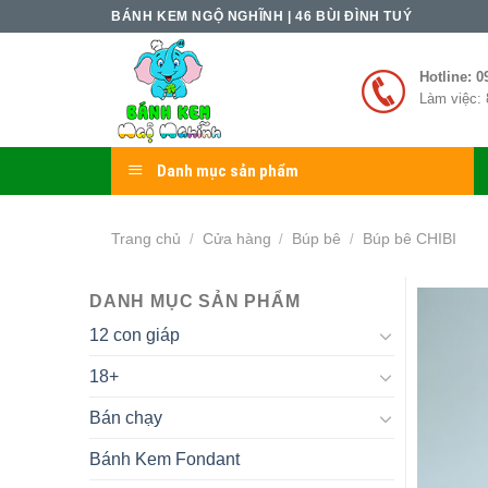
Skip
BÁNH KEM NGỘ NGHĨNH | 46 BÙI ĐÌNH TUÝ
to
content
Hotline: 0
Làm việc: 
Danh mục sản phẩm
Trang chủ
Cửa hàng
Búp bê
Búp bê CHIBI
/
/
/
DANH MỤC SẢN PHẨM
12 con giáp
18+
Bán chạy
Bánh Kem Fondant