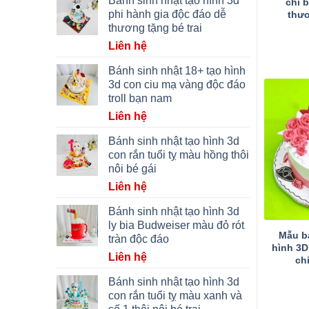
Bánh sinh nhật tạo hình 3d
chi 
phi hành gia độc đáo dễ
thư
thương tặng bé trai
Liên hệ
Bánh sinh nhật 18+ tạo hình
3d con ciu mạ vàng độc đáo
troll bạn nam
Liên hệ
Bánh sinh nhật tạo hình 3d
con rắn tuổi tỵ màu hồng thôi
nôi bé gái
Liên hệ
Bánh sinh nhật tạo hình 3d
ly bia Budweiser màu đỏ rót
Mẫu b
tràn độc đáo
hình 3D
Liên hệ
ch
Bánh sinh nhật tạo hình 3d
con rắn tuổi tỵ màu xanh và