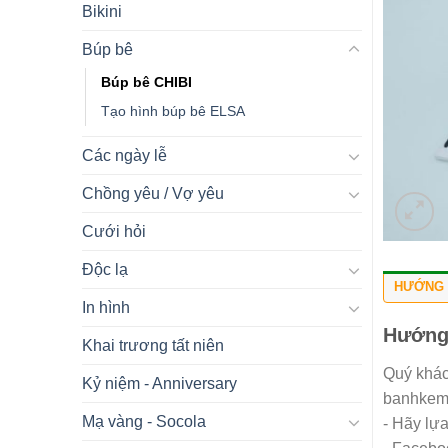
Bikini
Búp bê
Búp bê CHIBI
Tạo hình búp bê ELSA
Các ngày lễ
Chồng yêu / Vợ yêu
Cưới hỏi
Độc lạ
HƯỚNG 
In hình
Hướng
Khai trương tất niên
Quý khác
Kỷ niệm - Anniversary
banhkemn
Mạ vàng - Socola
- Hãy lự