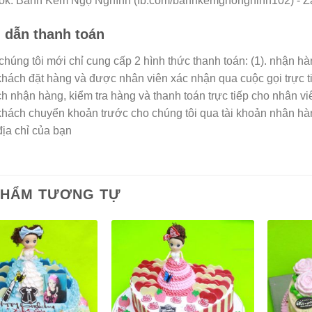
ok: Bánh Kem Ngộ Nghĩnh (fb.com/banhkemgnonghinh102) - Zal
dẫn thanh toán
 chúng tôi mới chỉ cung cấp 2 hình thức thanh toán: (1). nhận h
 khách đặt hàng và được nhân viên xác nhận qua cuộc gọi trực t
h nhận hàng, kiểm tra hàng và thanh toán trực tiếp cho nhân vi
 khách chuyển khoản trước cho chúng tôi qua tài khoản nhân h
địa chỉ của bạn
PHẨM TƯƠNG TỰ