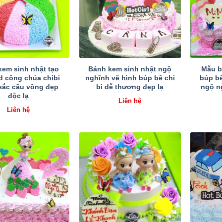
kem sinh nhật tạo
Bánh kem sinh nhật ngộ
Mẫu b
d công chúa chibi
nghĩnh vẽ hình búp bê chi
búp bê
 sắc cầu vồng đẹp
bi dễ thương đẹp lạ
ngộ n
độc lạ
Liên hệ
Liên hệ