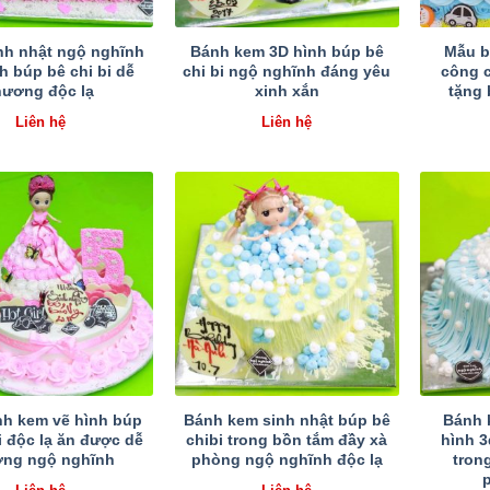
nh nhật ngộ nghĩnh
Bánh kem 3D hình búp bê
Mẫu b
h búp bê chi bi dễ
chi bi ngộ nghĩnh đáng yêu
công c
hương độc lạ
xinh xắn
tặng 
Liên hệ
Liên hệ
h kem vẽ hình búp
Bánh kem sinh nhật búp bê
Bánh 
i độc lạ ăn được dễ
chibi trong bồn tắm đầy xà
hình 3
ơng ngộ nghĩnh
phòng ngộ nghĩnh độc lạ
tron