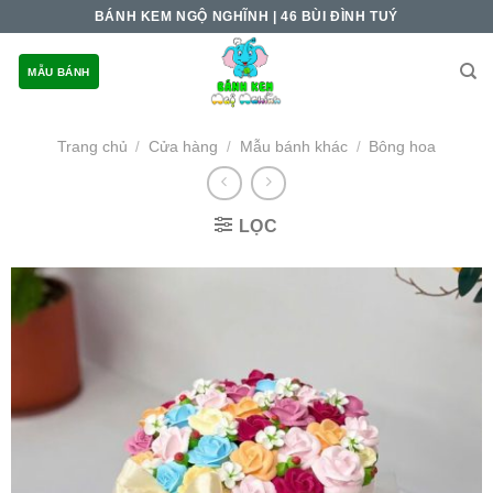
Skip
BÁNH KEM NGỘ NGHĨNH | 46 BÙI ĐÌNH TUÝ
to
content
MẪU BÁNH
Trang chủ
Cửa hàng
Mẫu bánh khác
Bông hoa
/
/
/
LỌC