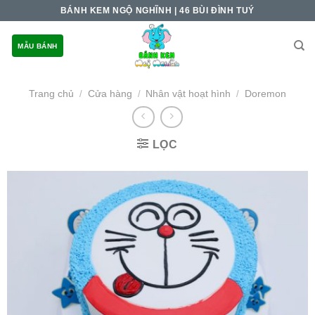
Skip
BÁNH KEM NGỘ NGHĨNH | 46 BÙI ĐÌNH TUÝ
to
content
MẪU BÁNH
Trang chủ
Cửa hàng
Nhân vật hoạt hình
Doremon
/
/
/
LỌC