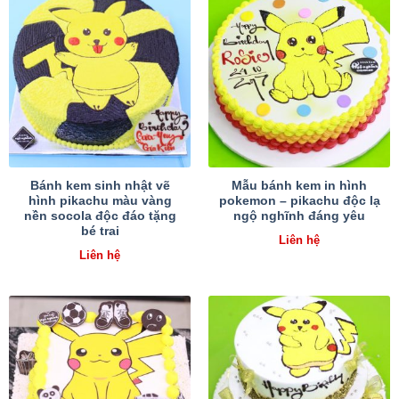
Bánh kem sinh nhật vẽ
Mẫu bánh kem in hình
hình pikachu màu vàng
pokemon – pikachu độc lạ
nền socola độc đáo tặng
ngộ nghĩnh đáng yêu
bé trai
Liên hệ
Liên hệ