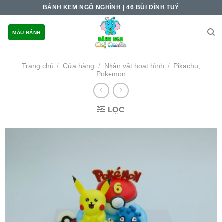
Skip
BÁNH KEM NGỘ NGHĨNH | 46 BÙI ĐÌNH TUÝ
to
content
MẪU BÁNH
Trang chủ
Cửa hàng
Nhân vật hoạt hình
Pikachu,
/
/
/
Pokemon
LỌC