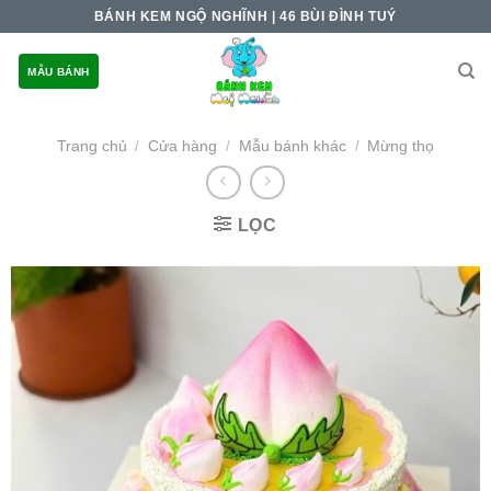
Skip
BÁNH KEM NGỘ NGHĨNH | 46 BÙI ĐÌNH TUÝ
to
content
MẪU BÁNH
Trang chủ
Cửa hàng
Mẫu bánh khác
Mừng thọ
/
/
/
LỌC