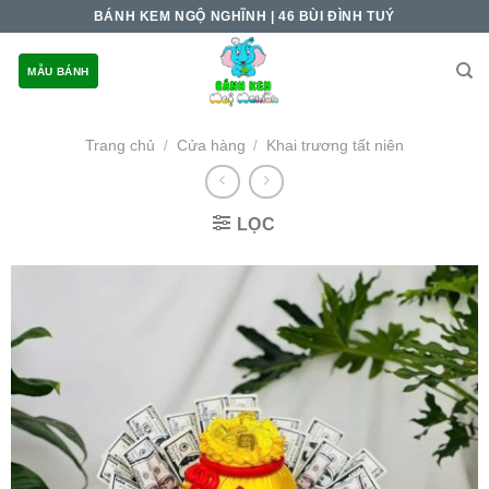
Skip
BÁNH KEM NGỘ NGHĨNH | 46 BÙI ĐÌNH TUÝ
to
content
MẪU BÁNH
Trang chủ
Cửa hàng
Khai trương tất niên
/
/
LỌC