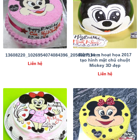
Bánh kem hoạt họa 2017
13608220_1026954074084396_2056027114_n
tạo hình mặt chú chuột
Liên hệ
Mickey 3D đẹp
Liên hệ