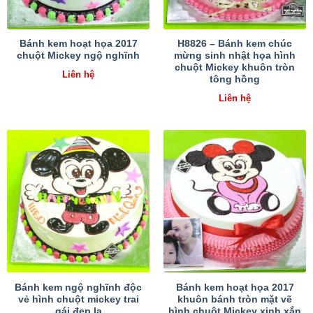
Bánh kem hoạt họa 2017
H8826 – Bánh kem chúc
chuột Mickey ngộ nghĩnh
mừng sinh nhật họa hình
chuột Mickey khuôn tròn
Liên hệ
tông hồng
Liên hệ
Bánh kem ngộ nghĩnh độc
Bánh kem hoạt họa 2017
vẻ hình chuột mickey trai
khuôn bánh tròn mặt vẽ
gái đẹp lạ
hình chuột Mickey xinh xắn