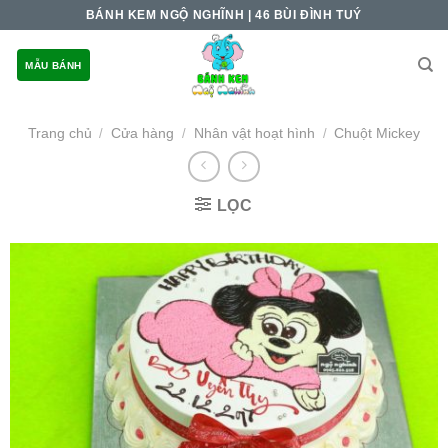
Skip
BÁNH KEM NGỘ NGHĨNH | 46 BÙI ĐÌNH TUÝ
to
content
MẪU BÁNH
Trang chủ
Cửa hàng
Nhân vật hoạt hình
Chuột Mickey
/
/
/
LỌC