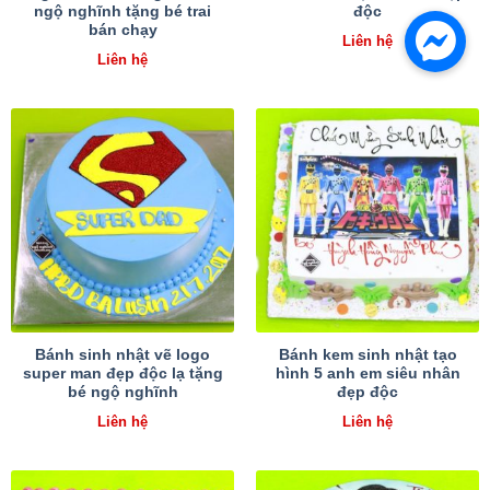
ngộ nghĩnh tặng bé trai
độc
bán chạy
Liên hệ
Liên hệ
Bánh sinh nhật vẽ logo
Bánh kem sinh nhật tạo
super man đẹp độc lạ tặng
hình 5 anh em siêu nhân
bé ngộ nghĩnh
đẹp độc
Liên hệ
Liên hệ