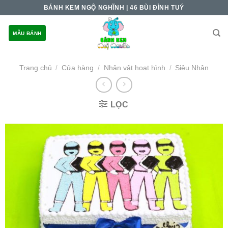
Skip
BÁNH KEM NGỘ NGHĨNH | 46 BÙI ĐÌNH TUÝ
to
content
MẪU BÁNH
Trang chủ
Cửa hàng
Nhân vật hoạt hình
Siêu Nhân
/
/
/
LỌC