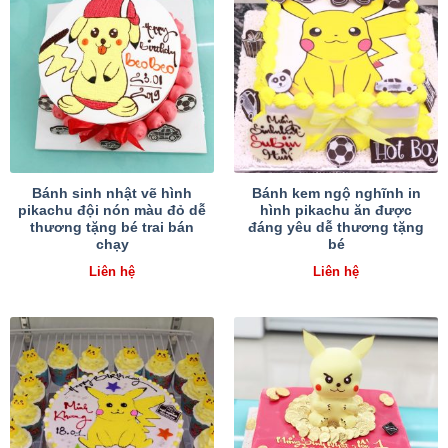
Bánh sinh nhật vẽ hình
Bánh kem ngộ nghĩnh in
pikachu đội nón màu đỏ dễ
hình pikachu ăn được
thương tặng bé trai bán
đáng yêu dễ thương tặng
chạy
bé
Liên hệ
Liên hệ