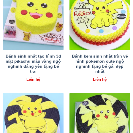
Bánh sinh nhật tạo hình 3d
Bánh kem sinh nhật tròn vẽ
mặt pikachu màu vàng ngộ
hình pokemon cute ngộ
nghĩnh đáng yêu tặng bé
nghĩnh tặng bé gái đẹp
trai
nhất
Liên hệ
Liên hệ