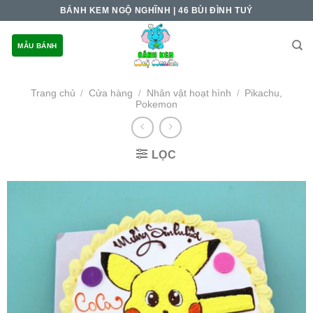
Skip
BÁNH KEM NGỘ NGHĨNH | 46 BÙI ĐÌNH TUÝ
to
content
MẪU BÁNH
Trang chủ
Cửa hàng
Nhân vật hoạt hình
Pikachu,
/
/
/
Pokemon
LỌC