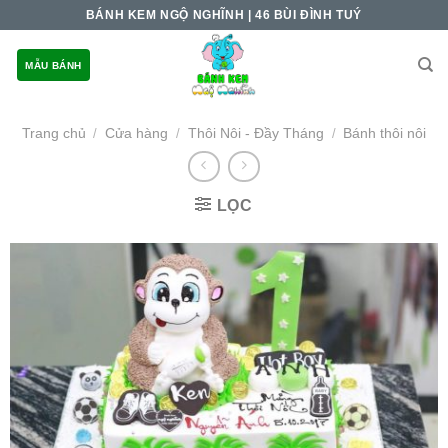
Skip
BÁNH KEM NGỘ NGHĨNH | 46 BÙI ĐÌNH TUÝ
to
content
MẪU BÁNH
Trang chủ
Cửa hàng
Thôi Nôi - Đầy Tháng
Bánh thôi nôi
/
/
/
LỌC