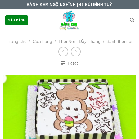
Skip
BÁNH KEM NGỘ NGHĨNH | 46 BÙI ĐÌNH TUÝ
to
content
MẪU BÁNH
Trang chủ
Cửa hàng
Thôi Nôi - Đầy Tháng
Bánh thôi nôi
/
/
/
LỌC