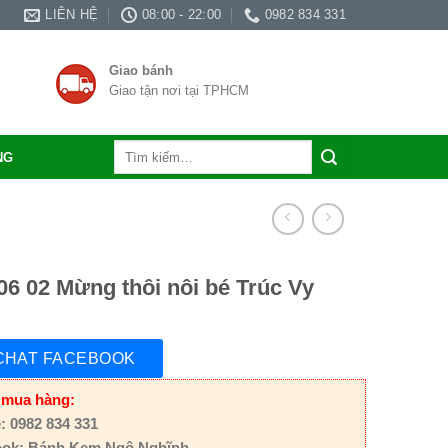
LIÊN HỆ
08:00 - 22:00
0982 834 331
Giao bánh
Giao tận nơi tại TPHCM
Tìm
NG
kiếm:
06 02 Mừng thôi nôi bé Trúc Vy
CHAT FACEBOOK
 mua hàng:
: 0982 834 331
ok: Bánh Kem Ngộ Nghĩnh