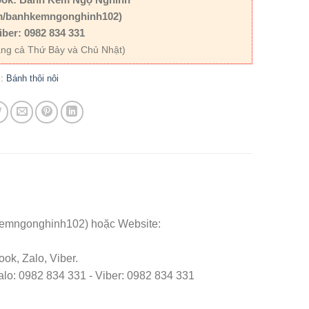
m/banhkemngonghinh102)
iber: 0982 834 331
ng cả Thứ Bảy và Chủ Nhật)
c:
Bánh thôi nôi
kemngonghinh102) hoặc Website:
ok, Zalo, Viber.
o: 0982 834 331 - Viber: 0982 834 331