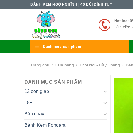
Skip
BÁNH KEM NGỘ NGHĨNH | 46 BÙI ĐÌNH TUÝ
to
content
Hotline: 0
Làm việc: 
Danh mục sản phẩm
Trang chủ
Cửa hàng
Thôi Nôi - Đầy Tháng
Bán
/
/
/
DANH MỤC SẢN PHẨM
12 con giáp
18+
Bán chạy
Bánh Kem Fondant