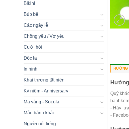
Bikini
Búp bê
Các ngày lễ
Chồng yêu / Vợ yêu
Cưới hỏi
Độc lạ
HƯỚNG 
In hình
Khai trương tất niên
Hướng
Kỷ niệm - Anniversary
Quý khác
banhkemn
Mạ vàng - Socola
- Hãy lự
Mẫu bánh khác
- Facebo
Người nổi tiếng