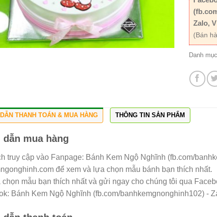
(fb.co
Zalo, V
(Bán hà
Danh mụ
DẪN THANH TOÁN & MUA HÀNG
THÔNG TIN SẢN PHẨM
 dẫn mua hàng
h truy cập vào Fanpage: Bánh Kem Ngộ Nghĩnh (fb.com/banh
gonghinh.com để xem và lựa chọn mẫu bánh bạn thích nhất.
a chọn mẫu bạn thích nhất và gửi ngay cho chúng tôi qua Facebo
ok: Bánh Kem Ngộ Nghĩnh (fb.com/banhkemgnonghinh102) - Zal