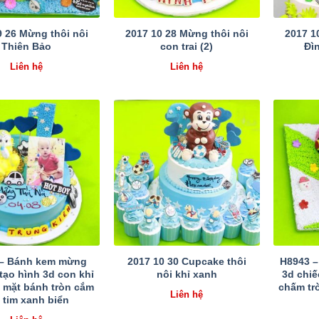
9 26 Mừng thôi nôi
2017 10 28 Mừng thôi nôi
2017 1
Thiên Bảo
con trai (2)
Đì
Liên hệ
Liên hệ
 – Bánh kem mừng
2017 10 30 Cupcake thôi
H8943 –
 tạo hình 3d con khỉ
nôi khỉ xanh
3d chiế
n mặt bánh tròn cắm
chấm tr
Liên hệ
i tim xanh biển