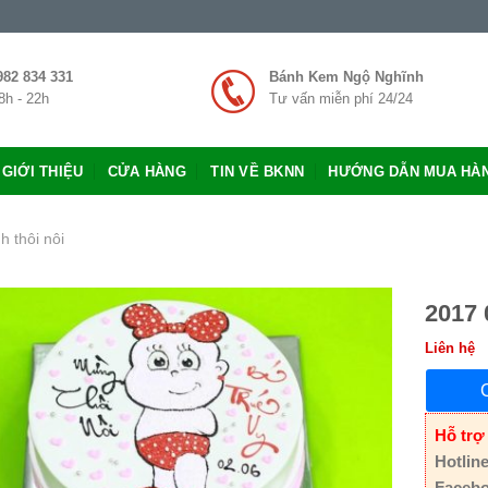
982 834 331
Bánh Kem Ngộ Nghĩnh
8h - 22h
Tư vấn miễn phí 24/24
GIỚI THIỆU
CỬA HÀNG
TIN VỀ BKNN
HƯỚNG DẪN MUA HÀ
h thôi nôi
2017 
Liên hệ
Hỗ trợ
Hotline
Facebo