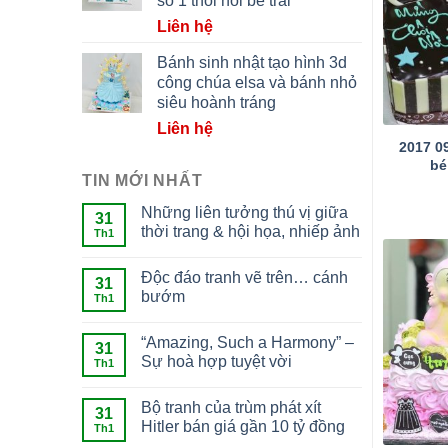
số 1 thôi nôi bé trai
Liên hệ
Bánh sinh nhật tạo hình 3d
công chúa elsa và bánh nhỏ
siêu hoành tráng
Liên hệ
2017 0
bé
TIN MỚI NHẤT
Những liên tưởng thú vị giữa
31
thời trang & hội họa, nhiếp ảnh
Th1
Độc đáo tranh vẽ trên… cánh
31
bướm
Th1
“Amazing, Such a Harmony” –
31
Sự hoà hợp tuyệt vời
Th1
Bộ tranh của trùm phát xít
31
Hitler bán giá gần 10 tỷ đồng
Th1