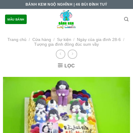
Skip
BÁNH KEM NGỘ NGHĨNH | 46 BÙI ĐÌNH TUÝ
to
content
MẪU BÁNH
Trang chủ
Cửa hàng
Sự kiện
Ngày của gia đình 28-6
/
/
/
/
Tượng gia đình đông đúc sum vầy
LỌC