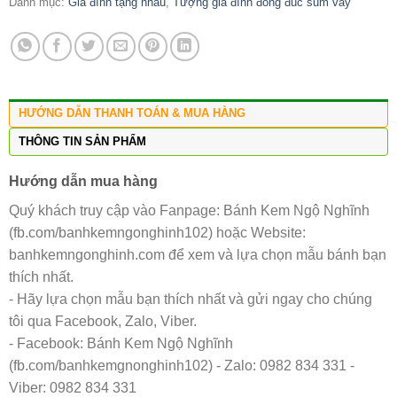
Danh mục:
Gia đình tặng nhau
,
Tượng gia đình đông đúc sum vầy
HƯỚNG DẪN THANH TOÁN & MUA HÀNG
THÔNG TIN SẢN PHẨM
Hướng dẫn mua hàng
Quý khách truy cập vào Fanpage: Bánh Kem Ngộ Nghĩnh
(fb.com/banhkemngonghinh102) hoặc Website:
banhkemngonghinh.com để xem và lựa chọn mẫu bánh bạn
thích nhất.
- Hãy lựa chọn mẫu bạn thích nhất và gửi ngay cho chúng
tôi qua Facebook, Zalo, Viber.
- Facebook: Bánh Kem Ngộ Nghĩnh
(fb.com/banhkemgnonghinh102) - Zalo: 0982 834 331 -
Viber: 0982 834 331