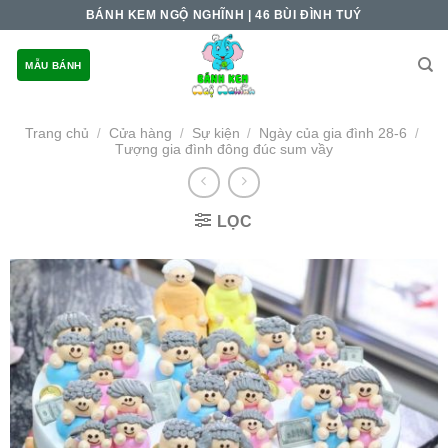
Skip
BÁNH KEM NGỘ NGHĨNH | 46 BÙI ĐÌNH TUÝ
to
content
MẪU BÁNH
Trang chủ
Cửa hàng
Sự kiện
Ngày của gia đình 28-6
/
/
/
/
Tượng gia đình đông đúc sum vầy
LỌC