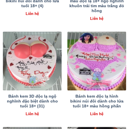
bikini núi đôi dành cho lứa
mẫu độc lạ 18+ ngộ nghĩnh
tuổi 18+ (4)
khuôn trái tim màu trắng đỏ
hồng
Liên hệ
Liên hệ
Bánh kem 3D độc lạ ngộ
Bánh kem độc lạ hình
nghĩnh đặc biệt dành cho
bikini núi đôi dành cho lứa
tuổi 18+ (31)
tuổi 18+ màu hồng phấn
Liên hệ
Liên hệ