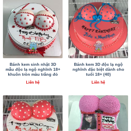
Bánh kem sinh nhật 3D
Bánh kem 3D độc lạ ngộ
mẫu độc lạ ngộ nghĩnh 18+
nghĩnh đặc biệt dành cho
khuôn tròn màu trắng đỏ
tuổi 18+ (40)
Liên hệ
Liên hệ