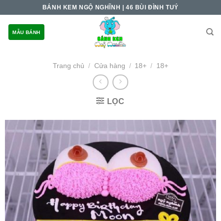
Skip
BÁNH KEM NGỘ NGHĨNH | 46 BÙI ĐÌNH TUÝ
to
content
MẪU BÁNH
Trang chủ
Cửa hàng
18+
18+
/
/
/
LỌC