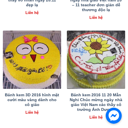
thầy võ nhân ngày 20.11
ngày nhà giáo việt nam 20
đẹp lạ
– 11 teacher đơn giản dễ
thương độc lạ
Liên hệ
Liên hệ
Bánh kem 3D 2016 hình mặt
Bánh kem 2016 11 20 Mẫn
cười màu vàng dành cho
Nghi Chúc mừng ngày nhà
cô giáo
giáo Việt Nam các thầy cô
trường Ánh Dương
Liên hệ
Liên hệ