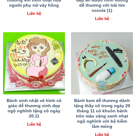
thương với hình hoạt họa
đẹp ăn được hình vuông
người phụ nữ váy hồng
dễ thương với trái tim
socola (1)
Liên hệ
Liên hệ
Bánh sinh nhật vẽ hình cô
Bánh kem dễ thương dành
giáo dễ thương xinh đẹp
tặng thầy cô trong ngày 20
ngộ nghĩnh tặng cô ngày
tháng 11 có khuôn bánh
20.11
tròn màu vàng xanh nhạt
ngộ nghĩnh với bộ kiềm
Liên hệ
làm móng
Liên hệ