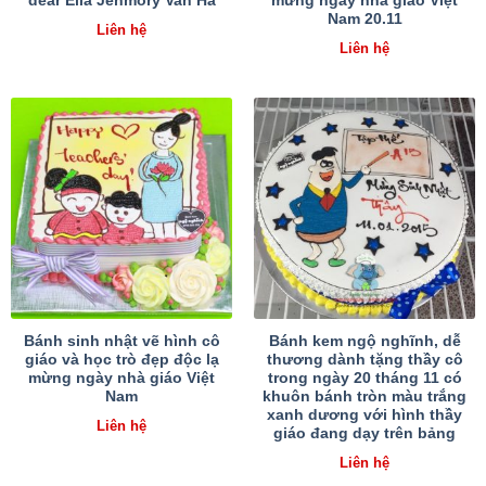
dear Ella Jenmory Van Ha
mừng ngày nhà giáo Việt
Nam 20.11
Liên hệ
Liên hệ
Bánh sinh nhật vẽ hình cô
Bánh kem ngộ nghĩnh, dễ
giáo và học trò đẹp độc lạ
thương dành tặng thầy cô
mừng ngày nhà giáo Việt
trong ngày 20 tháng 11 có
Nam
khuôn bánh tròn màu trắng
xanh dương với hình thầy
Liên hệ
giáo đang dạy trên bảng
Liên hệ