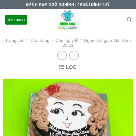
Skip
BÁNH KEM NGỘ NGHĨNH | 46 BÙI ĐÌNH TUÝ
to
content
MẪU BÁNH
Trang chủ
Cửa hàng
Các ngày lễ
Ngày nhà giáo Việt Nam
/
/
/
20-11
LỌC