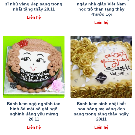
sĩ nhủ vàng đẹp sang trọng
ngày nhà giáo Việt Nam
nhất tặng thầy 20.11
học trò than tặng thày
Phước Lợi
Liên hệ
Liên hệ
Bánh kem ngộ nghĩnh tao
Bánh kem sinh nhật bắt
hình 3d mặt cô gái ngộ
hoa hồng mạ vàng đẹp
nghĩnh đáng yêu mừng
sang trọng tặng thầy ngầy
20.11
20/11
Liên hệ
Liên hệ