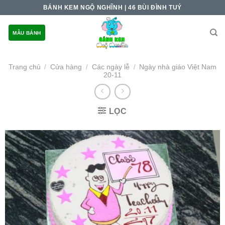
Skip
BÁNH KEM NGỘ NGHĨNH | 46 BÙI ĐÌNH TUÝ
to
content
MẪU BÁNH
Trang chủ
Cửa hàng
Các ngày lễ
Ngày nhà giáo Việt Nam
/
/
/
20-11
LỌC