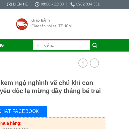
LIÊN HỆ
08:00 - 22:00
0982 834 331
Giao bánh
Giao tận nơi tại TPHCM
Tìm
NG
kiếm:
kem ngộ nghĩnh vẽ chú khỉ con
yêu độc lạ mừng đầy tháng bé trai
CHAT FACEBOOK
 mua hàng: