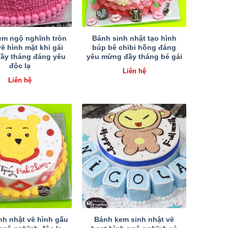
em ngộ nghĩnh tròn
Bánh sinh nhật tạo hình
ẽ hình mặt khỉ gái
búp bê chibi hồng đáng
ầy tháng đáng yêu
yêu mừng đầy tháng bé gái
độc lạ
Liên hệ
Liên hệ
nh nhật vẽ hình gấu
Bánh kem sinh nhật vẽ