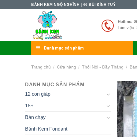
Skip
BÁNH KEM NGỘ NGHĨNH | 46 BÙI ĐÌNH TUÝ
to
content
Hotline: 0
Làm việc: 
Danh mục sản phẩm
Trang chủ
Cửa hàng
Thôi Nôi - Đầy Tháng
Bán
/
/
/
DANH MỤC SẢN PHẨM
12 con giáp
18+
Bán chạy
Bánh Kem Fondant