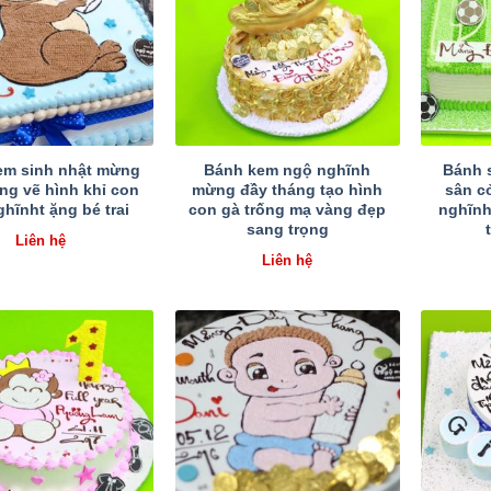
em sinh nhật mừng
Bánh kem ngộ nghĩnh
Bánh s
ng vẽ hình khỉ con
mừng đầy tháng tạo hình
sân c
hĩnht ặng bé trai
con gà trống mạ vàng đẹp
nghĩnh
sang trọng
Liên hệ
Liên hệ