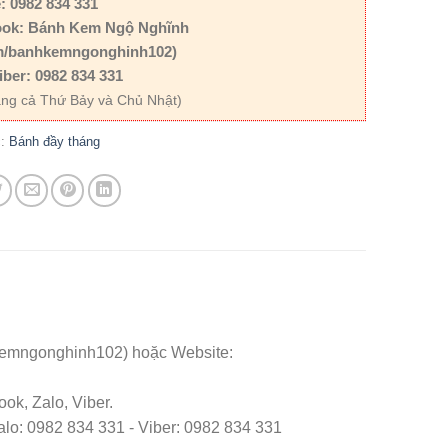
: 0982 834 331
ok: Bánh Kem Ngộ Nghĩnh
m/banhkemngonghinh102)
iber: 0982 834 331
ng cả Thứ Bảy và Chủ Nhật)
c:
Bánh đầy tháng
kemngonghinh102) hoặc Website:
ok, Zalo, Viber.
o: 0982 834 331 - Viber: 0982 834 331