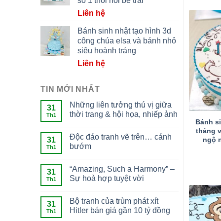
số 1 thôi nôi bé trai
Liên hệ
Bánh sinh nhật tạo hình 3d
công chúa elsa và bánh nhỏ
siêu hoành tráng
Liên hệ
TIN MỚI NHẤT
Những liên tưởng thú vị giữa
31
thời trang & hội họa, nhiếp ảnh
Th1
Bánh s
tháng v
Độc đáo tranh vẽ trên… cánh
ngộ 
31
bướm
Th1
“Amazing, Such a Harmony” –
31
Sự hoà hợp tuyệt vời
Th1
Bộ tranh của trùm phát xít
31
Hitler bán giá gần 10 tỷ đồng
Th1