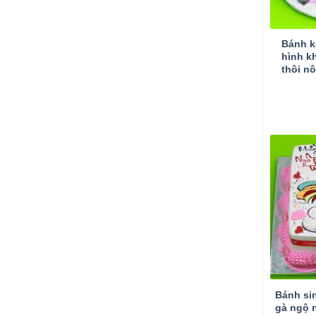
Bánh k
hình k
thôi nô
Bánh si
gà ngộ 