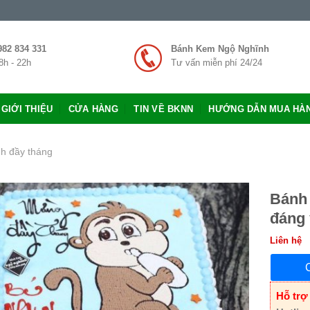
982 834 331
Bánh Kem Ngộ Nghĩnh
8h - 22h
Tư vấn miễn phí 24/24
GIỚI THIỆU
CỬA HÀNG
TIN VỀ BKNN
HƯỚNG DẪN MUA HÀ
h đầy tháng
Bánh 
đáng 
Liên hệ
Hỗ trợ