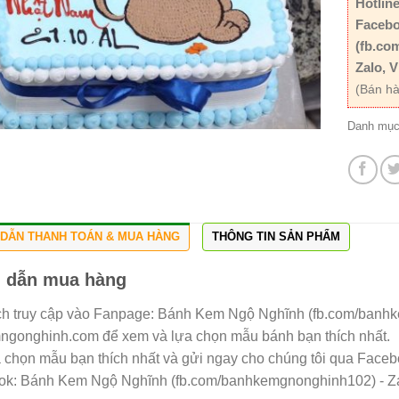
Hotline
Facebo
(fb.co
Zalo, V
(Bán hà
Danh mụ
DẪN THANH TOÁN & MUA HÀNG
THÔNG TIN SẢN PHẨM
 dẫn mua hàng
h truy cập vào Fanpage: Bánh Kem Ngộ Nghĩnh (fb.com/banh
gonghinh.com để xem và lựa chọn mẫu bánh bạn thích nhất.
a chọn mẫu bạn thích nhất và gửi ngay cho chúng tôi qua Facebo
ok: Bánh Kem Ngộ Nghĩnh (fb.com/banhkemgnonghinh102) - Zal