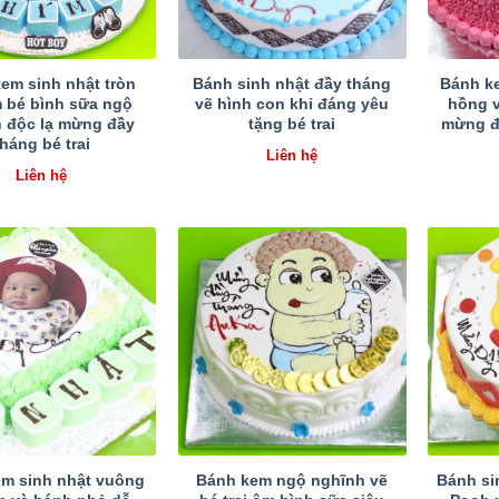
em sinh nhật tròn
Bánh sinh nhật đầy tháng
Bánh k
m bé bình sữa ngộ
vẽ hình con khỉ đáng yêu
hồng v
 độc lạ mừng đầy
tặng bé trai
mừng đ
tháng bé trai
Liên hệ
Liên hệ
m sinh nhật vuông
Bánh kem ngộ nghĩnh vẽ
Bánh si