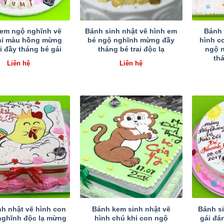
em ngộ nghĩnh vẽ
Bánh sinh nhật vẽ hình em
Bánh 
hỉ màu hồng mừng
bé ngộ nghĩnh mừng đầy
hình c
i đầy tháng bé gái
tháng bé trai độc lạ
ngộ 
th
Liên hệ
Liên hệ
nh nhật vẽ hình con
Bánh kem sinh nhật vẽ
Bánh si
nghĩnh độc lạ mừng
hình chú khỉ con ngộ
gái đá