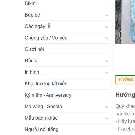
Bikini
Búp bê
Các ngày lễ
Chồng yêu / Vợ yêu
Cưới hỏi
Độc lạ
In hình
HƯỚNG 
Khai trương tất niên
Hướng
Kỷ niệm - Anniversary
Quý khác
Mạ vàng - Socola
banhkemn
Mẫu bánh khác
- Hãy lự
- Facebo
Người nổi tiếng