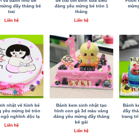
nh và bánh nhỏ dễ
bé trai ôm bình sữa siêu
Pooh 
mừng đầy tháng bé
đáng yêu mừng bé tròn 1
mừng
trai
tháng
Liên hệ
Liên hệ
nh nhật vẽ hình bé
Bánh kem sinh nhật tạo
Bánh k
g yêu mừng bé tròn
hình con gà 3d màu vàng
đầy thá
 ngộ nghĩnh độc lạ
đáng yêu mừng đầy tháng
trang t
bé gái
Liên hệ
Liên hệ