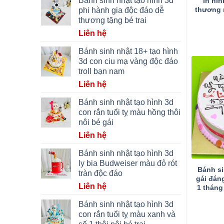
Bánh sinh nhật tạo hình 3d
in hì
thương 
phi hành gia độc đáo dễ
thương tặng bé trai
Liên hệ
Bánh sinh nhật 18+ tạo hình
3d con ciu mạ vàng độc đáo
troll bạn nam
Liên hệ
Bánh sinh nhật tạo hình 3d
con rắn tuổi tỵ màu hồng thôi
nôi bé gái
Liên hệ
Bánh sinh nhật tạo hình 3d
ly bia Budweiser màu đỏ rót
Bánh si
tràn độc đáo
gái đán
Liên hệ
1 tháng
Bánh sinh nhật tạo hình 3d
con rắn tuổi tỵ màu xanh và