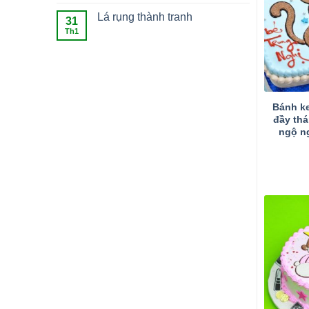
Lá rụng thành tranh
31
Th1
Bánh k
đầy thá
ngộ ng