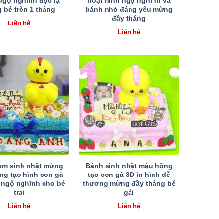
ngộ nghĩnh độc lạ
hoạt hình ngộ nghĩnh và
 bé tròn 1 tháng
bánh nhỏ đáng yêu mừng
đầy tháng
Liên hệ
Liên hệ
em sinh nhật mừng
Bánh sinh nhật màu hồng
ng tạo hình con gà
tạo con gà 3D in hình dễ
rí ngộ nghĩnh cho bé
thương mừng đầy tháng bé
trai
gái
Liên hệ
Liên hệ