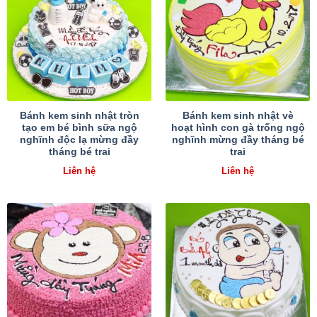
Bánh kem sinh nhật tròn
Bánh kem sinh nhật vè
tạo em bé bình sữa ngộ
hoạt hình con gà trống ngộ
nghĩnh độc lạ mừng đầy
nghĩnh mừng đầy tháng bé
tháng bé trai
trai
Liên hệ
Liên hệ