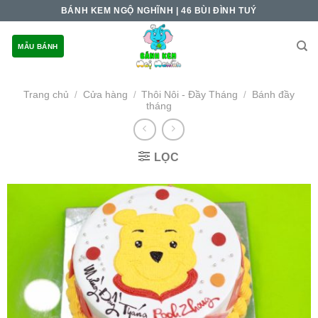
Skip
BÁNH KEM NGỘ NGHĨNH | 46 BÙI ĐÌNH TUÝ
to
content
MẪU BÁNH
Trang chủ
Cửa hàng
Thôi Nôi - Đầy Tháng
Bánh đầy
/
/
/
tháng
LỌC