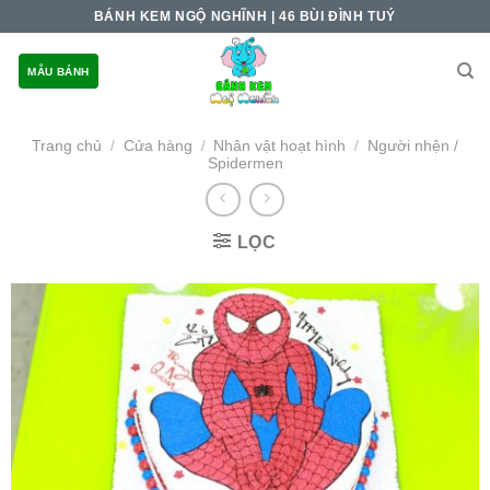
Skip
BÁNH KEM NGỘ NGHĨNH | 46 BÙI ĐÌNH TUÝ
to
content
MẪU BÁNH
Trang chủ
Cửa hàng
Nhân vật hoạt hình
Người nhện /
/
/
/
Spidermen
LỌC