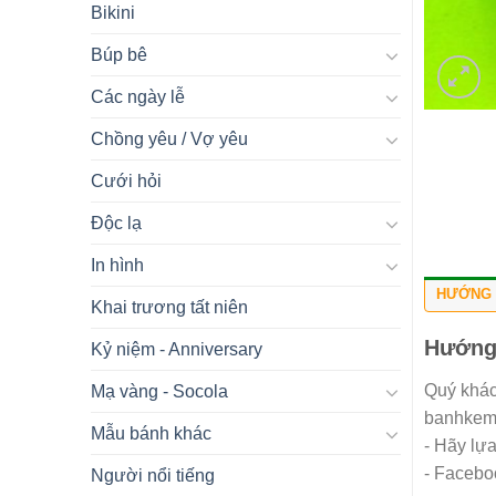
Bikini
Búp bê
Các ngày lễ
Chồng yêu / Vợ yêu
Cưới hỏi
Độc lạ
In hình
HƯỚNG 
Khai trương tất niên
Hướng
Kỷ niệm - Anniversary
Quý khác
Mạ vàng - Socola
banhkemn
Mẫu bánh khác
- Hãy lự
- Facebo
Người nổi tiếng