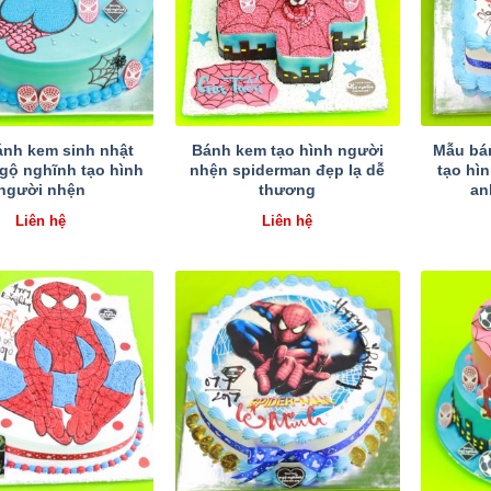
nh kem sinh nhật
Bánh kem tạo hình người
Mẫu bá
ngộ nghĩnh tạo hình
nhện spiderman đẹp lạ dễ
tạo hì
người nhện
thương
an
Liên hệ
Liên hệ