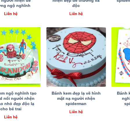
 người nhện dễ
nhện đẹp dễ thương và
spider
ơng ngộ nghĩnh
độc
Liên hệ
Liên hệ
em ngộ nghĩnh tạo
Bánh kem đẹp lạ vẽ hình
Bánh 
3d nổi người nhện
mặt nạ người nhện
ngh
ao nhỏ đẹp độc lạ
spiderman
sp
cho bé trai
Liên hệ
Liên hệ