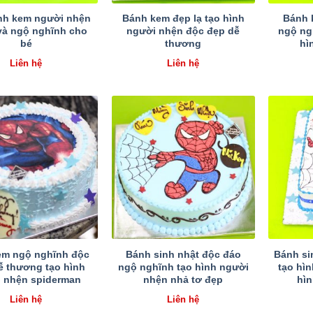
nh kem người nhện
Bánh kem đẹp lạ tạo hình
Bánh 
 và ngộ nghĩnh cho
người nhện độc đẹp dễ
ngộ ng
bé
thương
hì
Liên hệ
Liên hệ
em ngộ nghĩnh độc
Bánh sinh nhật độc đáo
Bánh si
dễ thương tạo hình
ngộ nghĩnh tạo hình người
tạo hì
 nhện spiderman
nhện nhả tơ đẹp
hìn
Liên hệ
Liên hệ