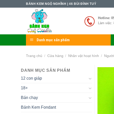
Skip
BÁNH KEM NGỘ NGHĨNH | 46 BÙI ĐÌNH TUÝ
to
content
Hotline: 0
Làm việc: 
Danh mục sản phẩm
Trang chủ
Cửa hàng
Nhân vật hoạt hình
Người
/
/
/
DANH MỤC SẢN PHẨM
12 con giáp
18+
Bán chạy
Bánh Kem Fondant