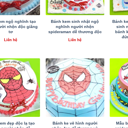
em ngộ nghĩnh tạo
Bánh kem sinh nhật ngộ
Bánh ke
ười nhện độc giăng
nghĩnh người nhện
sinh 
tơ
spideraman dễ thương độc
bánh 
đứ
Liên hệ
Liên hệ
em đẹp độc lạ tạo
Bánh ke vẽ hình người
Mẫu b