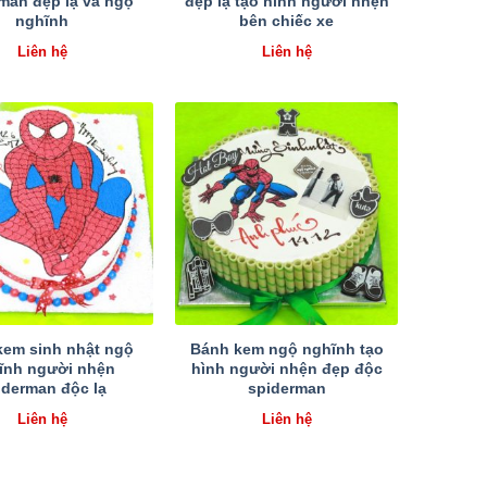
man đẹp lạ và ngộ
đẹp lạ tạo hình người nhện
nghĩnh
bên chiếc xe
Liên hệ
Liên hệ
kem sinh nhật ngộ
Bánh kem ngộ nghĩnh tạo
ĩnh người nhện
hình người nhện đẹp độc
iderman độc lạ
spiderman
Liên hệ
Liên hệ