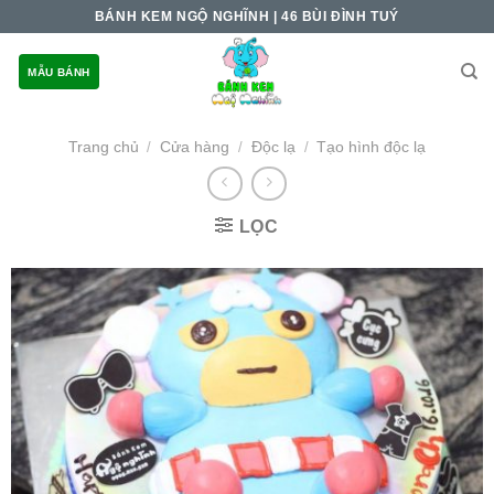
Skip
BÁNH KEM NGỘ NGHĨNH | 46 BÙI ĐÌNH TUÝ
to
content
MẪU BÁNH
Trang chủ
Cửa hàng
Độc lạ
Tạo hình độc lạ
/
/
/
LỌC