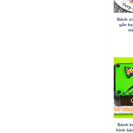
Bánh si
gắn kẹ
mắ
Bánh k
hình bà