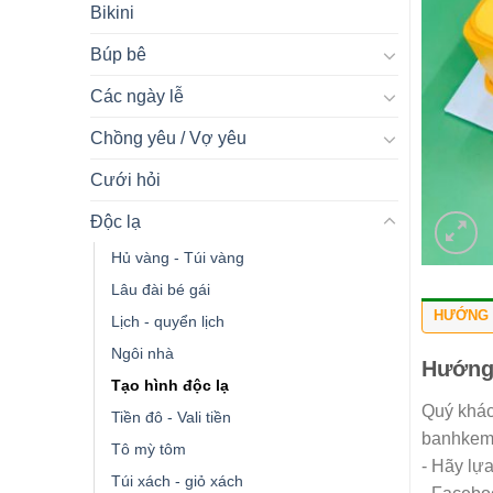
Bikini
Búp bê
Các ngày lễ
Chồng yêu / Vợ yêu
Cưới hỏi
Độc lạ
Hủ vàng - Túi vàng
Lâu đài bé gái
HƯỚNG 
Lịch - quyển lịch
Ngôi nhà
Hướng
Tạo hình độc lạ
Quý khác
Tiền đô - Vali tiền
banhkemn
Tô mỳ tôm
- Hãy lự
Túi xách - giỏ xách