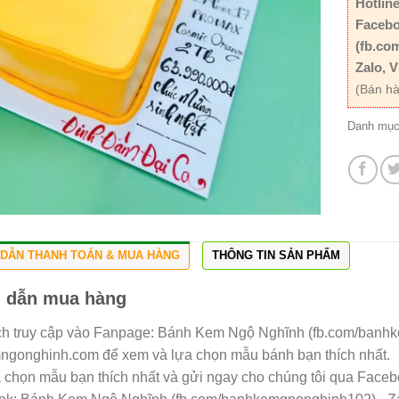
Hotline
Facebo
(fb.co
Zalo, V
(Bán hà
Danh mụ
DẪN THANH TOÁN & MUA HÀNG
THÔNG TIN SẢN PHẨM
 dẫn mua hàng
h truy cập vào Fanpage: Bánh Kem Ngộ Nghĩnh (fb.com/banh
gonghinh.com để xem và lựa chọn mẫu bánh bạn thích nhất.
a chọn mẫu bạn thích nhất và gửi ngay cho chúng tôi qua Facebo