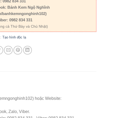
: 0982 834 331
ok: Bánh Kem Ngộ Nghĩnh
m/banhkemngonghinh102)
iber: 0982 834 331
ng cả Thứ Bảy và Chủ Nhật)
c:
Tạo hình độc lạ
kemngonghinh102) hoặc Website:
ok, Zalo, Viber.