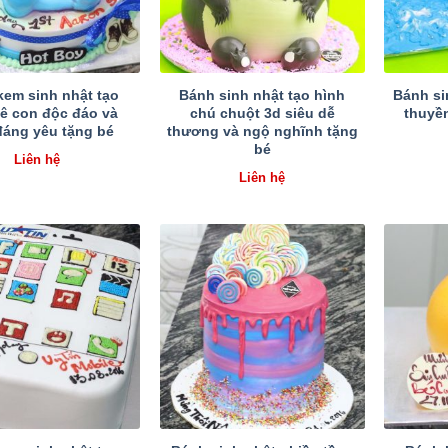
kem sinh nhật tạo
Bánh sinh nhật tạo hình
Bánh si
bê con độc đáo và
chú chuột 3d siêu dễ
thuyề
đáng yêu tặng bé
thương và ngộ nghĩnh tặng
bé
Liên hệ
Liên hệ