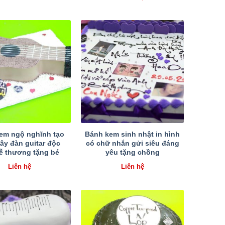
em ngộ nghĩnh tạo
Bánh kem sinh nhật in hình
ây đàn guitar độc
có chữ nhắn gửi siêu đáng
ễ thương tặng bé
yêu tặng chồng
Liên hệ
Liên hệ