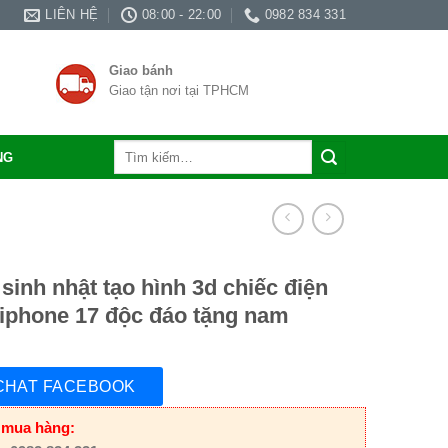
LIÊN HỆ
08:00 - 22:00
0982 834 331
Giao bánh
Giao tận nơi tại TPHCM
Tìm
NG
kiếm:
sinh nhật tạo hình 3d chiếc điện
 iphone 17 độc đáo tặng nam
CHAT FACEBOOK
 mua hàng: