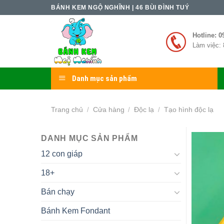
Skip
BÁNH KEM NGỘ NGHĨNH | 46 BÙI ĐÌNH TUÝ
to
content
Hotline: 0
Làm việc: 
Danh mục sản phẩm
Trang chủ
Cửa hàng
Độc lạ
Tạo hình độc lạ
/
/
/
DANH MỤC SẢN PHẨM
12 con giáp
18+
Bán chạy
Bánh Kem Fondant