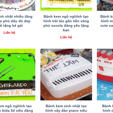
nh nhật nhiều tầng
Bánh kem ngộ nghĩnh tạo
Bánh k
o phủ dâu đỏ đẹp
hình trái táo gắn tiền vàng
hình m
t tặng bé gái
phủ socola đáng yêu tặng
cute c
bạn
Liên hệ
Liên hệ
em ngộ nghĩnh tạo
Bánh kem sinh nhật tạo
Bánh 
n bida 3d siêu đáng
hình cây đàn piano siêu
hình 