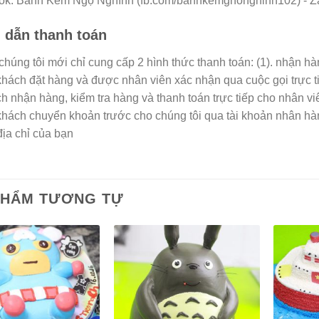
ok: Bánh Kem Ngộ Nghĩnh (fb.com/banhkemgnonghinh102) - Zal
dẫn thanh toán
 chúng tôi mới chỉ cung cấp 2 hình thức thanh toán: (1). nhận h
 khách đặt hàng và được nhân viên xác nhận qua cuộc gọi trực t
h nhận hàng, kiểm tra hàng và thanh toán trực tiếp cho nhân vi
 khách chuyển khoản trước cho chúng tôi qua tài khoản nhân h
địa chỉ của bạn
PHẨM TƯƠNG TỰ