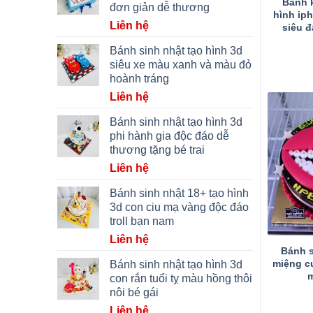
Bánh 
đơn giản dễ thương
hình ip
Liên hệ
siêu 
Bánh sinh nhật tạo hình 3d
siêu xe màu xanh và màu đỏ
hoành tráng
Liên hệ
Bánh sinh nhật tạo hình 3d
phi hành gia độc đáo dễ
thương tặng bé trai
Liên hệ
Bánh sinh nhật 18+ tạo hình
3d con ciu mạ vàng độc đáo
troll bạn nam
Liên hệ
Bánh s
miệng cư
Bánh sinh nhật tạo hình 3d
m
con rắn tuổi tỵ màu hồng thôi
nôi bé gái
Liên hệ