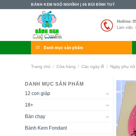
Skip
BÁNH KEM NGỘ NGHĨNH | 46 BÙI ĐÌNH TUÝ
to
content
Hotline: 0
Làm việc: 
Danh mục sản phẩm
Trang chủ
Cửa hàng
Các ngày lễ
Ngày phụ nữ
/
/
/
DANH MỤC SẢN PHẨM
12 con giáp
18+
Bán chạy
Bánh Kem Fondant