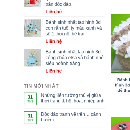
tràn độc đáo
Liên hệ
Bánh sinh nhật tạo hình 3d
con rắn tuổi tỵ màu xanh và
số 1 thôi nôi bé trai
Liên hệ
Bánh sinh nhật tạo hình 3d
công chúa elsa và bánh nhỏ
siêu hoành tráng
Liên hệ
Bánh 
hình 3
TIN MỚI NHẤT
dễ th
Những liên tưởng thú vị giữa
31
thời trang & hội họa, nhiếp ảnh
Th1
Độc đáo tranh vẽ trên… cánh
31
bướm
Th1