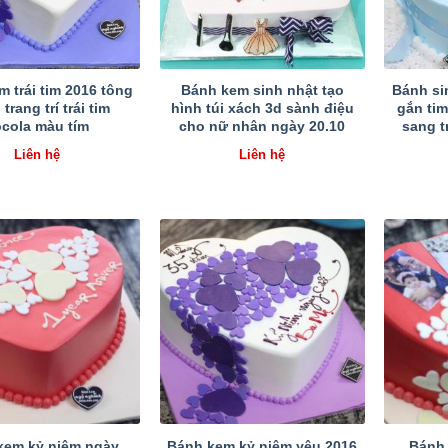
 trái tim 2016 tông
Bánh kem sinh nhật tạo
Bánh si
 trang trí trái tim
hình túi xách 3d sành điệu
gắn tim
ocola màu tím
cho nữ nhân ngày 20.10
sang t
Liên hệ
Liên hệ
kem kỷ niệm ngày
Bánh kem kỷ niệm yêu 2016
Bánh 