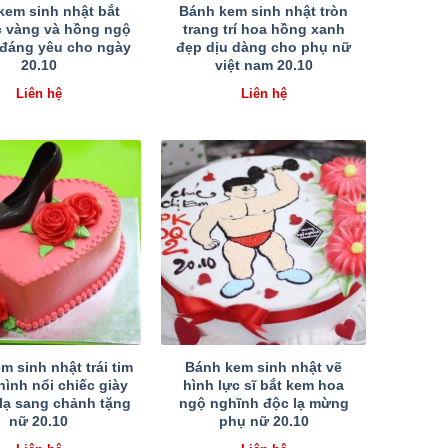
kem sinh nhật bắt
Bánh kem sinh nhật tròn
c vàng và hồng ngộ
trang trí hoa hồng xanh
 đáng yêu cho ngày
đẹp dịu dàng cho phụ nữ
20.10
việt nam 20.10
Liên hệ
Liên hệ
m sinh nhật trái tim
Bánh kem sinh nhật vẽ
hình nổi chiếc giày
hình lực sĩ bắt kem hoa
lạ sang chảnh tặng
ngộ nghĩnh độc lạ mừng
nữ 20.10
phụ nữ 20.10