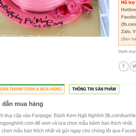
Hỗ trợ
Hotline
Facebo
(fb.co
Zalo, V
(Bán hà
Danh mụ
DẪN THANH TOÁN & MUA HÀNG
THÔNG TIN SẢN PHẨM
 dẫn mua hàng
h truy cập vào Fanpage: Bánh Kem Ngộ Nghĩnh (fb.com/banh
gonghinh.com để xem và lựa chọn mẫu bánh bạn thích nhất.
a chọn mẫu bạn thích nhất và gửi ngay cho chúng tôi qua Facebo