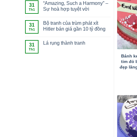
“Amazing, Such a Harmony” –
31
Sự hoà hợp tuyệt vời
Th1
Bộ tranh của trùm phát xít
31
Hitler bán giá gần 10 tỷ đồng
Th1
Lá rụng thành tranh
31
Th1
Bánh k
tim đỏ 
đẹp lãn