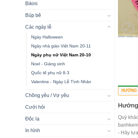
Bikini
Búp bê
Các ngày lễ
Ngày Halloween
Ngày nhà giáo Việt Nam 20-11
Ngày phụ nữ Việt Nam 20-10
Noel - Giáng sinh
Quốc tế phụ nữ 8-3
Valentine - Ngày Lễ Tình Nhân
HƯỚNG 
Chồng yêu / Vợ yêu
Hướng
Cưới hỏi
Quý khác
Độc lạ
banhkemn
In hình
- Hãy lự