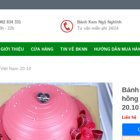
982 834 331
Bánh Kem Ngộ Nghĩnh
8h - 22h
Tư vấn miễn phí 24/24
GIỚI THIỆU
CỬA HÀNG
TIN VỀ BKNN
HƯỚNG DẪN MUA HÀ
 Việt Nam 20-10
Bánh 
hồng
20.10
Liên hệ