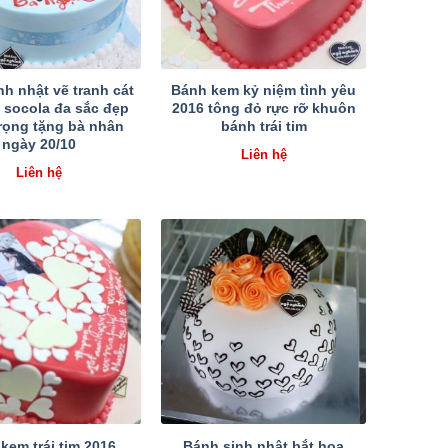
nh nhật vẽ tranh cát
Bánh kem kỷ niệm tình yêu
 socola đa sắc đẹp
2016 tông đỏ rực rỡ khuôn
rọng tặng bà nhân
bánh trái tim
ngày 20/10
Liên hệ
Liên hệ
kem trái tim 2016
Bánh sinh nhật bắt hoa