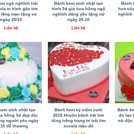
em ngộ nghĩnh trái
Bánh kem sinh nhật tạo
Bánh 
ola in hình gắn tim
hình 3d giỏ hoa hồng ngộ
hoa cú
 lãng mạn tặng vợ
nghĩnh đáng yêu tặng nữ
nghĩnh
ngày 20/10
ngày 20.10
Liên hệ
Liên hệ
kem sinh nhật tạo
Bánh kem kỷ niệm cưới
Bánh ke
oa hồng 3d đẹp dịu
2016 khuôn bánh trái tim
đỏ tạo 
ng người yêu ngày
tông trắng trang trí trái tim
nữ độc 
.10 dễ thương
socola màu đỏ