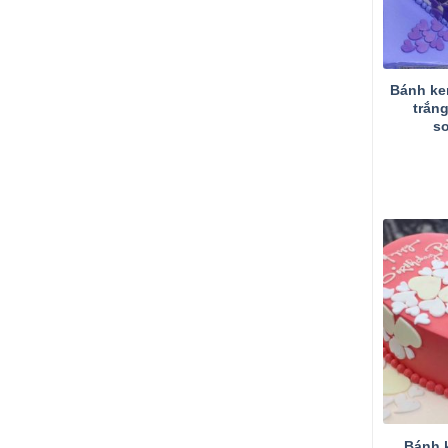
Bánh kem
trắng
s
Bánh 