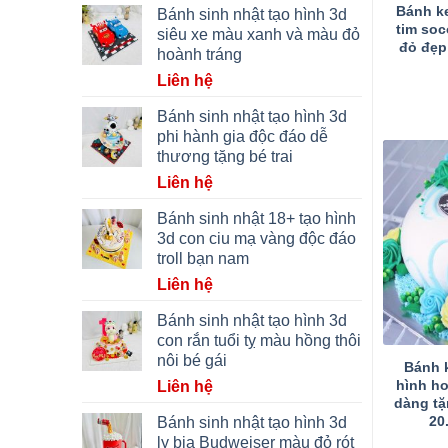
Bánh k
Bánh sinh nhật tạo hình 3d
tim soc
siêu xe màu xanh và màu đỏ
đỏ đẹp
hoành tráng
Liên hệ
Bánh sinh nhật tạo hình 3d
phi hành gia độc đáo dễ
thương tặng bé trai
Liên hệ
Bánh sinh nhật 18+ tạo hình
3d con ciu mạ vàng độc đáo
troll bạn nam
Liên hệ
Bánh sinh nhật tạo hình 3d
con rắn tuổi tỵ màu hồng thôi
nôi bé gái
Bánh 
hình h
Liên hệ
dàng tặ
20
Bánh sinh nhật tạo hình 3d
ly bia Budweiser màu đỏ rót