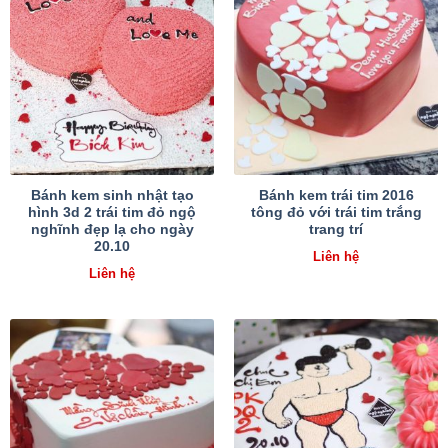
Bánh kem sinh nhật tạo
Bánh kem trái tim 2016
hình 3d 2 trái tim đỏ ngộ
tông đỏ với trái tim trắng
nghĩnh đẹp lạ cho ngày
trang trí
20.10
Liên hệ
Liên hệ