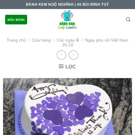
Skip
BÁNH KEM NGỘ NGHĨNH | 46 BÙI ĐÌNH TUÝ
to
content
MẪU BÁNH
Trang chủ
Cửa hàng
Các ngày lễ
Ngày phụ nữ Việt Nam
/
/
/
20-10
LỌC