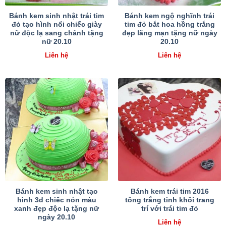
Bánh kem sinh nhật trái tim
Bánh kem ngộ nghĩnh trái
đỏ tạo hình nổi chiếc giày
tim đỏ bắt hoa hồng trắng
nữ độc lạ sang chảnh tặng
đẹp lãng mạn tặng nữ ngày
nữ 20.10
20.10
Liên hệ
Liên hệ
Bánh kem sinh nhật tạo
Bánh kem trái tim 2016
hình 3d chiếc nón màu
tông trắng tinh khôi trang
xanh đẹp độc lạ tặng nữ
trí với trái tim đỏ
ngày 20.10
Liên hệ