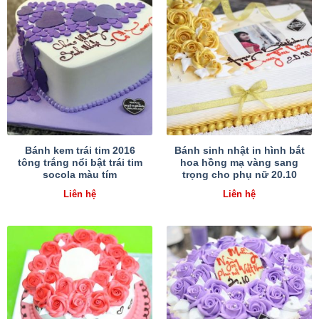
Bánh kem trái tim 2016
Bánh sinh nhật in hình bắt
tông trắng nổi bật trái tim
hoa hồng mạ vàng sang
socola màu tím
trọng cho phụ nữ 20.10
Liên hệ
Liên hệ