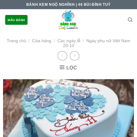
Skip
BÁNH KEM NGỘ NGHĨNH | 46 BÙI ĐÌNH TUÝ
to
content
MẪU BÁNH
Trang chủ
Cửa hàng
Các ngày lễ
Ngày phụ nữ Việt Nam
/
/
/
20-10
LỌC