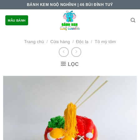
Skip
BÁNH KEM NGỘ NGHĨNH | 46 BÙI ĐÌNH TUÝ
to
content
MẪU BÁNH
Trang chủ
Cửa hàng
Độc lạ
Tô mỳ tôm
/
/
/
LỌC