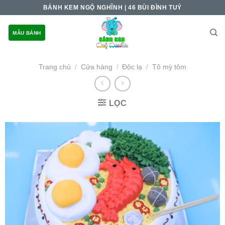
Skip
BÁNH KEM NGỘ NGHĨNH | 46 BÙI ĐÌNH TUÝ
to
content
MẪU BÁNH
Trang chủ
Cửa hàng
Độc lạ
Tô mỳ tôm
/
/
/
LỌC