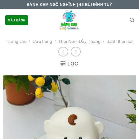
Skip
BÁNH KEM NGỘ NGHĨNH | 46 BÙI ĐÌNH TUÝ
to
content
MẪU BÁNH
Trang chủ
Cửa hàng
Thôi Nôi - Đầy Tháng
Bánh thôi nôi
/
/
/
LỌC